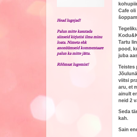
kohupiim
Cafe oli
šoppami
Head lugejad!
Tegelik
Palun mitte kasutada
Kodu&Ko
siinseid kirjutisi ilma minu
Tartu l
loata. Nimeta ehk
anonüümseid kommentaare
pood, k
palun ka mitte jätta.
juba aas
Rõõmsat lugemist!
Teistes 
Jõulunän
viitsi p
aru, et 
ainult 
neid 2 v
Seda tän
kah.
Sain en