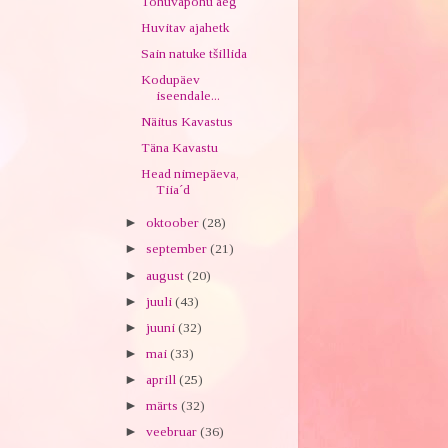
Tohuvapohu aeg
Huvitav ajahetk
Sain natuke tšillida
Kodupäev
iseendale...
Näitus Kavastus
Täna Kavastu
Head nimepäeva,
Tiia´d
►
oktoober
(28)
►
september
(21)
►
august
(20)
►
juuli
(43)
►
juuni
(32)
►
mai
(33)
►
aprill
(25)
►
märts
(32)
►
veebruar
(36)