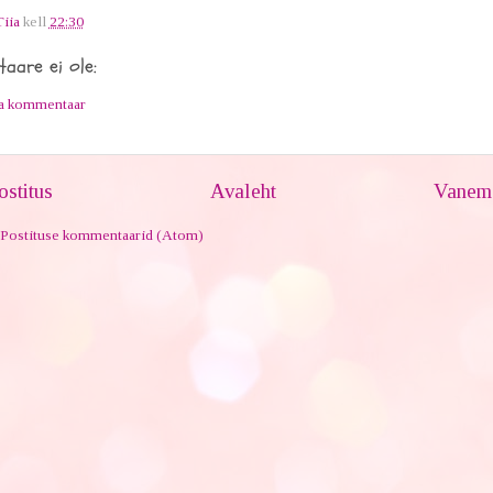
Tiia
kell
22:30
aare ei ole:
ta kommentaar
stitus
Avaleht
Vanem 
Postituse kommentaarid (Atom)