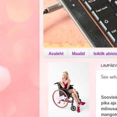
Avaleht
Maalid
Isiklik abist
LAUPÄEV,
Sain natu
Soovisin
pika aja
mõnusad
mangoto