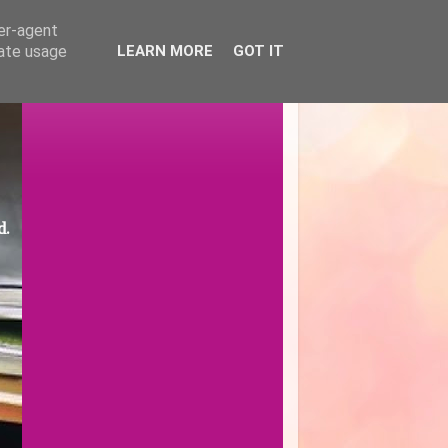
ser-agent
rate usage
LEARN MORE
GOT IT
d.