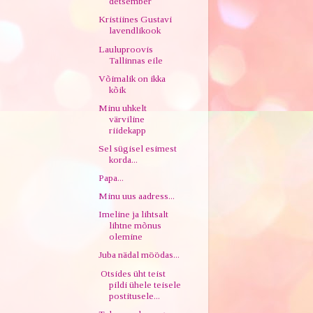
detsember
Kristiines Gustavi
lavendlikook
Lauluproovis
Tallinnas eile
Võimalik on ikka
kõik
Minu uhkelt
värviline
riidekapp
Sel sügisel esimest
korda...
Papa...
Minu uus aadress...
Imeline ja lihtsalt
lihtne mõnus
olemine
Juba nädal möödas...
Otsides üht teist
pildi ühele teisele
postitusele...