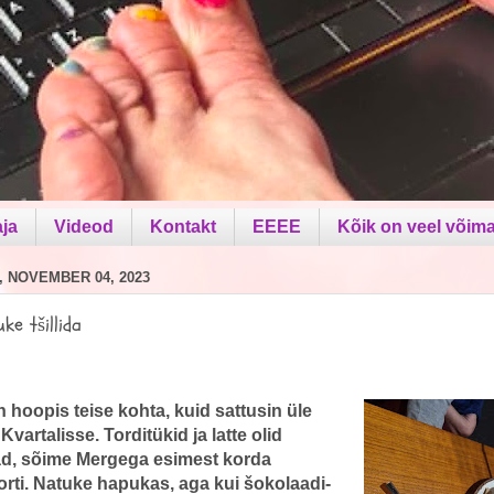
aja
Videod
Kontakt
EEEE
Kõik on veel võima
 NOVEMBER 04, 2023
ke tšillida
 hoopis teise kohta, kuid sattusin üle
 Kvartalisse. Torditükid ja latte olid
, sõime Mergega esimest korda
rti. Natuke hapukas, aga kui šokolaadi-