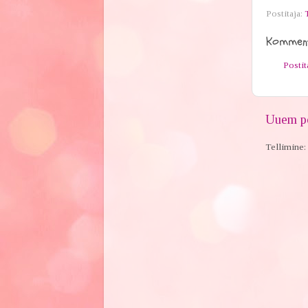
Postitaja:
Komment
Posti
Uuem po
Tellimine: