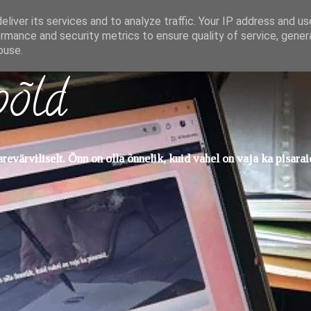
liver its services and to analyze traffic. Your IP address and u
rmance and security metrics to ensure quality of service, gene
buse.
põld
evärviliselt. Õnn on olla õnnelik, kuid vahel on vaja ka pisarai