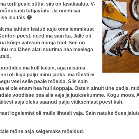
a torti peale süüa, siis on tasakaalus. V-
 mõnusasti tühjavõitu. Ja ometi sai
se isu täis 😂
ult ma tahtsin teatud asju oma lemmikust
ntori poest, need ma sain ka. Jälle oli
inna kõige vahvam müüja tööl. See on
uhu ma lähen alati suurima hea meelega
taid.
poodides ma küll käisin, aga niisama.
ni oli liiga palju minu jaoks, ma tõesti ei
raegu veel selle peale mõelda. Siis sain
ma ei ole enam hea hull šoppaja. Ostsin ainult ühe padja, mi
endale voodisse pea alla vaja ja juuksekumme. Kogu moos. A
äikest asja oleks saanud palju väiksemast poest kah.
ast logelemist oli mulle lihtsalt vaja. Sain natuke õues jalu
dale mõne asja selgemaks mõeldud.