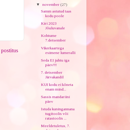
▼
november
(27)
Samm astutud taas
kodu poole
Kiri 2023
Jõuluvanale
Kohtume
7.detsember
Vikerkaartega
postitus
esimene lumeralli
Seda EI juhtu iga
päev!!!
7. detsember
Järvakandil
KUI kodu ei kõneta
enam mind...
Sassis mandariini
päev
Istuda kuningannana
tugitoolis või
ratastoolis ...
Meeldetuletus, 7.