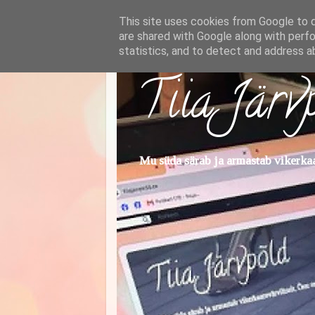
This site uses cookies from Google to de
are shared with Google along with perfo
statistics, and to detect and address a
Tiia Järv
Mu süda särab ja armastab vikerkaar