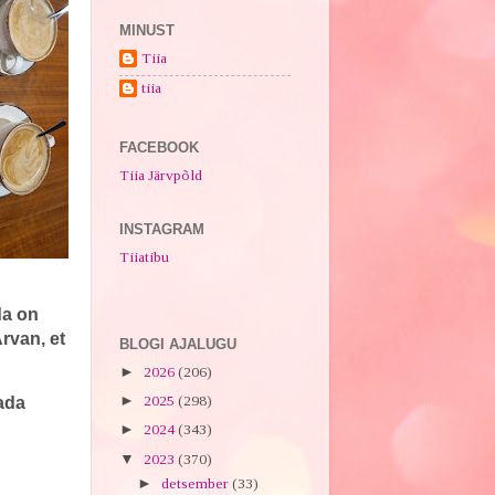
MINUST
Tiia
tiia
FACEBOOK
Tiia Järvpõld
INSTAGRAM
Tiiatibu
da on
rvan, et
BLOGI AJALUGU
►
2026
(206)
►
2025
(298)
tada
►
2024
(343)
▼
2023
(370)
►
detsember
(33)