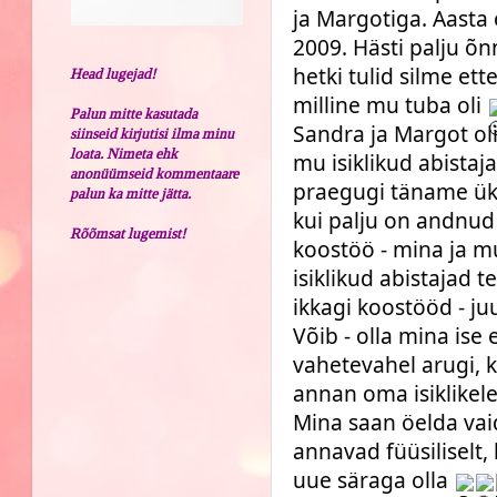
ja Margotiga. Aasta o
2009. Hästi palju õn
hetki tulid silme ett
Head lugejad!
milline mu tuba oli
Palun mitte kasutada
Sandra ja Margot oli
siinseid kirjutisi ilma minu
loata. Nimeta ehk
mu isiklikud abistaj
anonüümseid kommentaare
praegugi täname üks
palun ka mitte jätta.
kui palju on andnud
Rõõmsat lugemist!
koostöö - mina ja m
isiklikud abistajad 
ikkagi koostööd - ju
Võib - olla mina ise 
vahetevahel arugi, k
annan oma isiklikele
Mina saan öelda vaid
annavad füüsiliselt,
uue säraga olla