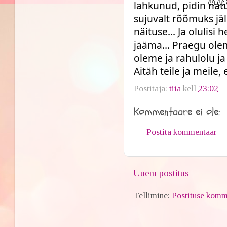
lahkunud, pidin nat
sujuvalt rõõmuks jä
näituse... Ja olulisi 
jääma... Praegu ole
oleme ja rahulolu ja
Aitäh teile ja meile
Postitaja:
tiia
kell
23:02
Kommentaare ei ole:
Postita kommentaar
Uuem postitus
Tellimine:
Postituse komm