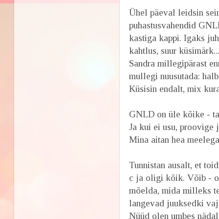
Ühel päeval leidsin sei
puhastusvahendid GNLD
kastiga kappi. Igaks ju
kahtlus, suur küsimärk.
Sandra millegipärast en
mullegi nuusutada: halb 
Küsisin endalt, mix kur
GNLD on üle kõike - tah
Ja kui ei usu, proovige 
Mina aitan hea meelega 
Tunnistan ausalt, et toi
c ja oligi kõik. Võib -
mõelda, mida milleks teh
langevad juuksedki vaja
Nüüd olen umbes nädala 