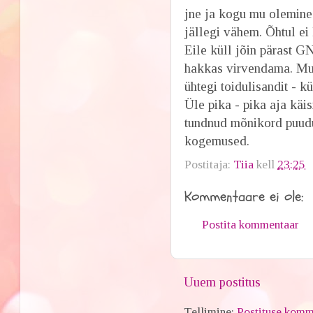
jne ja kogu mu olemine
jällegi vähem. Õhtul ei
Eile küll jõin pärast G
hakkas virvendama. Mu
ühtegi toidulisandit - kü
Üle pika - pika aja käi
tundnud mõnikord puud
kogemused.
Postitaja:
Tiia
kell
23:25
Kommentaare ei ole:
Postita kommentaar
Uuem postitus
Tellimine:
Postituse komm