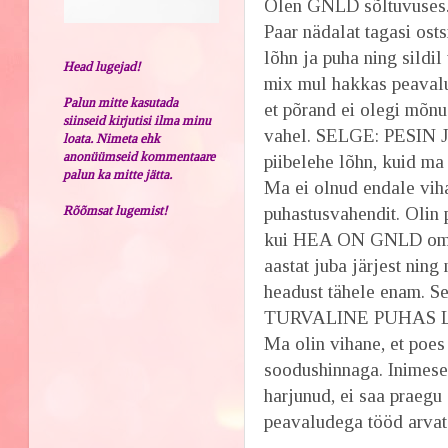
Olen GNLD sõltuvuses
Paar nädalat tagasi osts
lõhn ja puha ning sildil
Head lugejad!
mix mul hakkas peavalu 
Palun mitte kasutada
et põrand ei olegi mõnu
siinseid kirjutisi ilma minu
vahel. SELGE: PESIN 
loata. Nimeta ehk
anonüümseid kommentaare
piibelehe lõhn, kuid m
palun ka mitte jätta.
Ma ei olnud endale viha
Rõõmsat lugemist!
puhastusvahendit. Olin
kui HEA ON GNLD oma 
aastat juba järjest nin
headust tähele enam. S
TURVALINE PUHAS L
Ma olin vihane, et poes
soodushinnaga. Inimese 
harjunud, ei saa praegu 
peavaludega tööd arvata