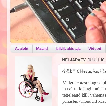
Avaleht
Maalid
Isiklik abistaja
Videod
NELJAPÄEV, JUULI 10,
GNLD!!! Ettevaatust 
Mäletate aasta tagasi b
mu elust kuhugi kadunud
tegelenud küll vähemasti
puhastusvahendeid kasu