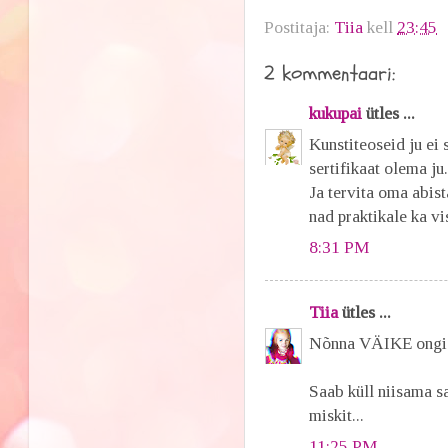
Postitaja:
Tiia
kell
23:45
2 kommentaari:
kukupai
ütles ...
Kunstiteoseid ju ei 
sertifikaat olema ju
Ja tervita oma abist
nad praktikale ka vis
8:31 PM
Tiia
ütles ...
Nõnna VÄIKE ongi 
Saab küll niisama sa
miskit...
11:25 PM