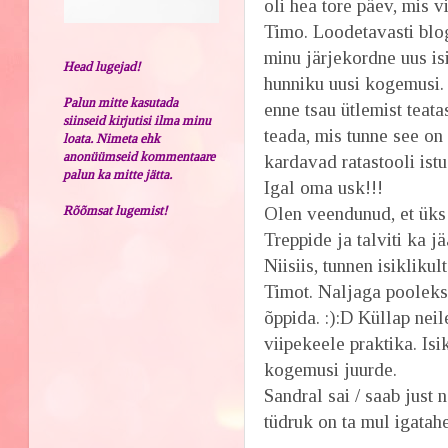
oli hea tore päev, mis
Timo. Loodetavasti blog
minu järjekordne uus isi
Head lugejad!
hunniku uusi kogemusi. 
Palun mitte kasutada
enne tsau ütlemist teata
siinseid kirjutisi ilma minu
teada, mis tunne see on 
loata. Nimeta ehk
anonüümseid kommentaare
kardavad ratastooli ist
palun ka mitte jätta.
Igal oma usk!!!
Rõõmsat lugemist!
Olen veendunud, et üks
Treppide ja talviti ka j
Niisiis, tunnen isiklikul
Timot. Naljaga pooleks
õppida. :):D Küllap neil
viipekeele praktika. Isi
kogemusi juurde.
Sandral sai / saab just 
tüdruk on ta mul igatahe