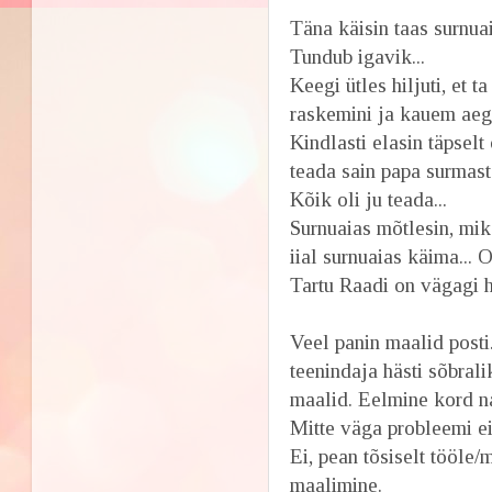
Täna käisin taas surnua
Tundub igavik...
Keegi ütles hiljuti, et 
raskemini ja kauem aega
Kindlasti elasin täpselt 
teada sain papa surmast.
Kõik oli ju teada...
Surnuaias mõtlesin, mik
iial surnuaias käima...
Tartu Raadi on vägagi h
Veel panin maalid posti
teenindaja hästi sõbral
maalid. Eelmine kord na
Mitte väga probleemi ei 
Ei, pean tõsiselt tööl
maalimine.