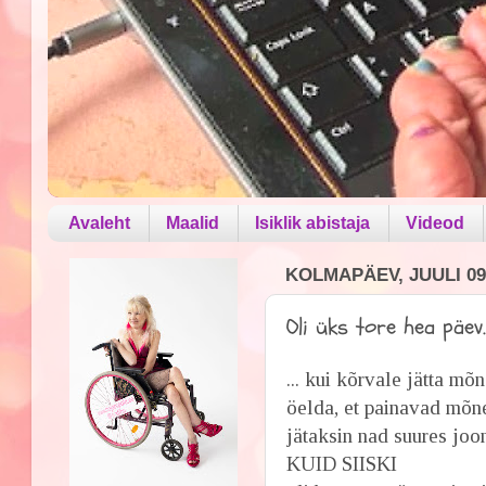
Avaleht
Maalid
Isiklik abistaja
Videod
KOLMAPÄEV, JUULI 09
Oli üks tore hea päev..
... kui kõrvale jätta m
öelda, et painavad mõne
jätaksin nad suures joo
KUID SIISKI