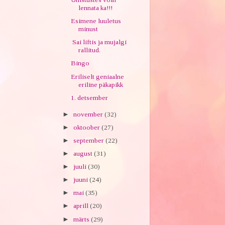
lennata ka!!!
Esimene luuletus
minust
Sai liftis ja mujalgi
rallitud.
Bingo
Eriliselt geniaalne
eriline päkapikk
1. detsember
►
november
(32)
►
oktoober
(27)
►
september
(22)
►
august
(31)
►
juuli
(30)
►
juuni
(24)
►
mai
(35)
►
aprill
(20)
►
märts
(29)