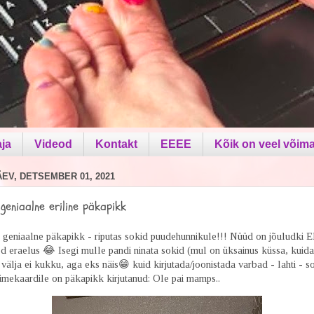
aja
Videod
Kontakt
EEEE
Kõik on veel võima
V, DETSEMBER 01, 2021
 geniaalne eriline päkapikk
 geniaalne päkapikk - riputas sokid puudehunnikule!!! Nüüd on jõuludki 
ised eraelus 😂 Isegi mulle pandi ninata sokid (mul on üksainus küssa, kuida
 välja ei kukku, aga eks näis😁 kuid kirjutada/joonistada varbad - lahti - 
 nimekaardile on päkapikk kirjutanud: Ole pai mamps..