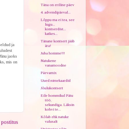
Täna on eriline päev
4. advendipäeval...
Lõppu ma ei tea, see
lugu...
kontserdist...
katkes...
Tänane kontsert jääb
öeldud ja
ära!
õuludest
Juba homme!!!
Minu jaoks
Natukene
ks, mis on
vanamoodne
Päevamix
Uued nimekaardid
Jõulukontsert
Eile hommikul Pätu
töö,
sekundiga. Läksin
kohvi te...
Kõlab ehk natuke
postitus
valusalt
Unistustes võin