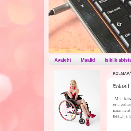
Avaleht
Maalid
Isiklik abist
KOLMAPÄE
Eriliselt
Meil käis
eriti eril
nänn neist
hea...) ja