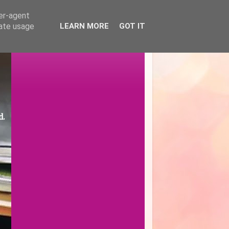
ser-agent
rate usage
LEARN MORE
GOT IT
d.