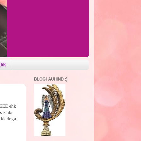
lik
BLOGI AUHIND :)
EEEE ehk
s kinki
sokkidega