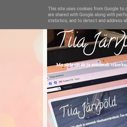
This site uses cookies from Google to de
are shared with Google along with perfo
statistics, and to detect and address a
Tiia Järv
Mu süda särab ja armastab vikerkaar