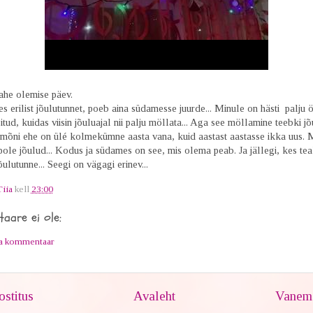
lahe olemise päev.
s erilist jõulutunnet, poeb aina südamesse juurde... Minule on hästi palju 
itud, kuidas viisin jõuluajal nii palju möllata... Aga see möllamine teebki j
a mõni ehe on ülé kolmekümne aasta vana, kuid aastast aastasse ikka uus. 
ole jõulud... Kodus ja südames on see, mis olema peab. Ja jällegi, kes tea
õulutunne... Seegi on vägagi erinev...
Tiia
kell
23:00
aare ei ole:
ta kommentaar
stitus
Avaleht
Vanem 