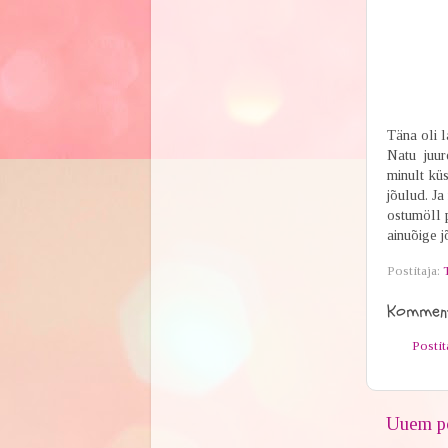
Täna oli 
Natu juure
minult küs
jõulud. J
ostumöll p
ainuõige j
Postitaja:
Komment
Posti
Uuem po