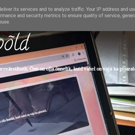
liver its services and to analyze traffic. Your IP address and u
rmance and security metrics to ensure quality of service, gene
buse.
põld
evärviliselt. Õnn on olla õnnelik, kuid vahel on vaja ka pisarai