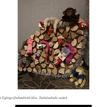
 Eglega jõulutulesid üles. Jõululaulude saatel.