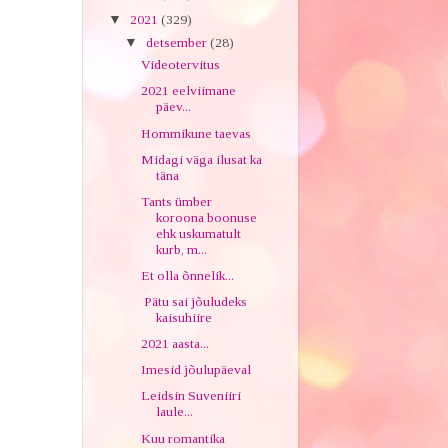
▼
2021
(329)
▼
detsember
(28)
Videotervitus
2021 eelviimane
päev...
Hommikune taevas
Midagi väga ilusat ka
täna
Tants ümber
koroona boonuse
ehk uskumatult
kurb, m...
Et olla õnnelik...
Pätu sai jõuludeks
kaisuhiire
2021 aasta...
Imesid jõulupäeval
Leidsin Suveniiri
laule...
Kuu romantika