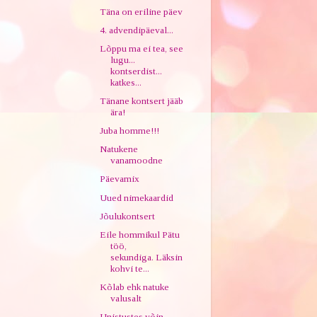
Täna on eriline päev
4. advendipäeval...
Lõppu ma ei tea, see
lugu...
kontserdist...
katkes...
Tänane kontsert jääb
ära!
Juba homme!!!
Natukene
vanamoodne
Päevamix
Uued nimekaardid
Jõulukontsert
Eile hommikul Pätu
töö,
sekundiga. Läksin
kohvi te...
Kõlab ehk natuke
valusalt
Unistustes võin