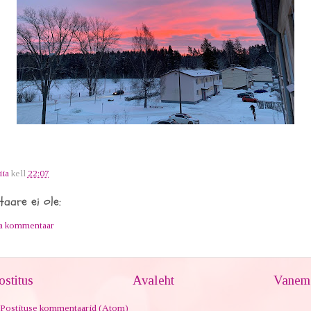
iia
kell
22:07
aare ei ole:
ta kommentaar
stitus
Avaleht
Vanem 
Postituse kommentaarid (Atom)