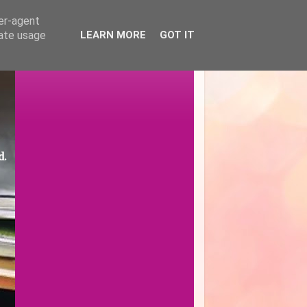
ser-agent
rate usage
LEARN MORE
GOT IT
d.