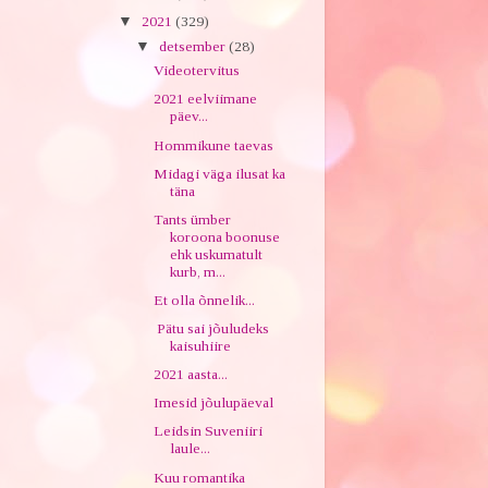
▼
2021
(329)
▼
detsember
(28)
Videotervitus
2021 eelviimane
päev...
Hommikune taevas
Midagi väga ilusat ka
täna
Tants ümber
koroona boonuse
ehk uskumatult
kurb, m...
Et olla õnnelik...
Pätu sai jõuludeks
kaisuhiire
2021 aasta...
Imesid jõulupäeval
Leidsin Suveniiri
laule...
Kuu romantika