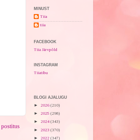
MINUST
Tiia
tiia
FACEBOOK
Tiia Järvpõld
INSTAGRAM
Tiiatibu
BLOGI AJALUGU
►
2026
(210)
►
2025
(298)
►
2024
(343)
postitus
►
2023
(370)
►
2022
(347)