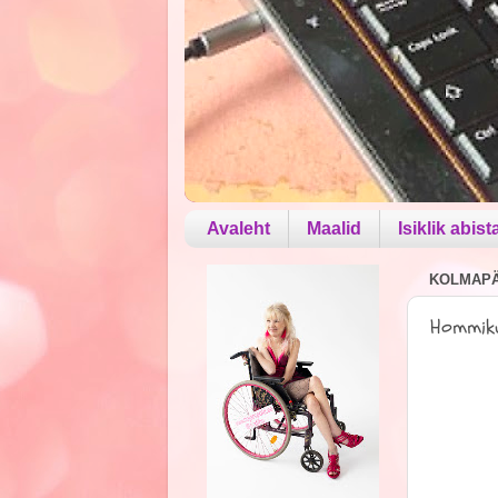
Avaleht
Maalid
Isiklik abist
KOLMAPÄE
Hommiku