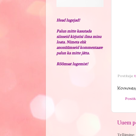
Head lugejad!
Palun mitte kasutada
siinseid kirjutisi ilma minu
loata. Nimeta ehk
anonüümseid kommentaare
palun ka mitte jätta.
Rõõmsat lugemist!
Postitaja:
t
Komment
Posti
Uuem po
Tellimine: