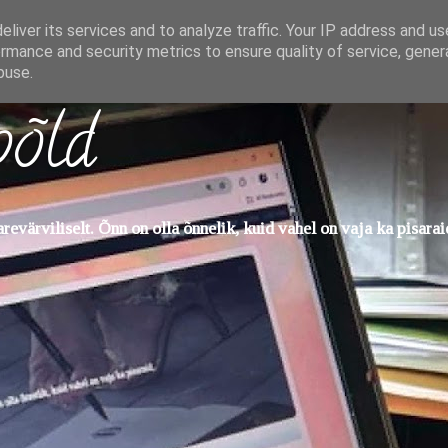
liver its services and to analyze traffic. Your IP address and u
rmance and security metrics to ensure quality of service, gene
buse.
põld
evärviliselt. Õnn on olla õnnelik, kuid vahel on vaja ka pisarai