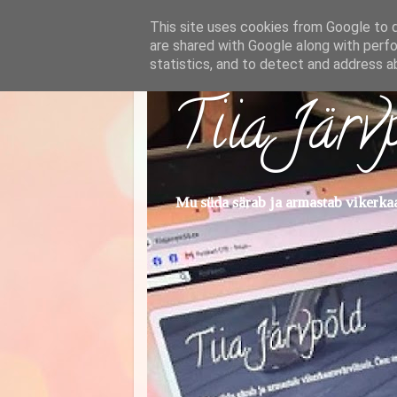
This site uses cookies from Google to de
are shared with Google along with perfo
statistics, and to detect and address a
Tiia Järv
Mu süda särab ja armastab vikerkaar