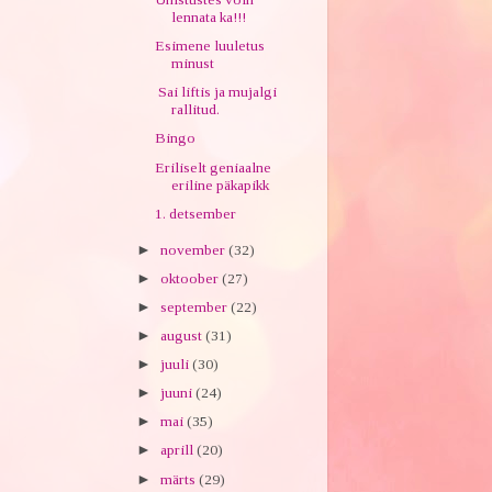
lennata ka!!!
Esimene luuletus
minust
Sai liftis ja mujalgi
rallitud.
Bingo
Eriliselt geniaalne
eriline päkapikk
1. detsember
►
november
(32)
►
oktoober
(27)
►
september
(22)
►
august
(31)
►
juuli
(30)
►
juuni
(24)
►
mai
(35)
►
aprill
(20)
►
märts
(29)