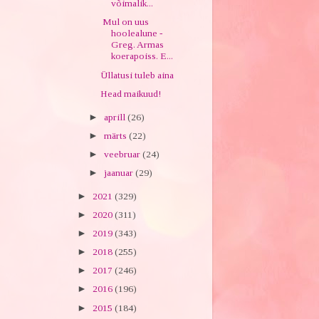
võimalik...
Mul on uus
hoolealune -
Greg. Armas
koerapoiss. E...
Üllatusi tuleb aina
Head maikuud!
►
aprill
(26)
►
märts
(22)
►
veebruar
(24)
►
jaanuar
(29)
►
2021
(329)
►
2020
(311)
►
2019
(343)
►
2018
(255)
►
2017
(246)
►
2016
(196)
►
2015
(184)