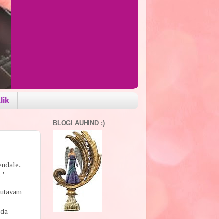
lik
BLOGI AUHIND :)
ndale...
 '
sutavam
ada