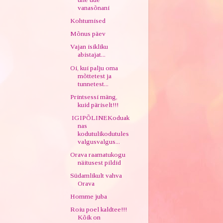
vanasõnani
Kohtumised
Mõnus päev
Vajan isikliku
abistajat...
Oi, kui palju oma
mõttetest ja
tunnetest...
Printsessi mäng,
kuid päriselt!!!
IGIPÕLINEKoduak
nas
kodutulikodutules
valgusvalgus...
Orava raamatukogu
näitusest pildid
Südamlikult vahva
Orava
Homme juba
Roiu poel kaldtee!!!
Kõik on