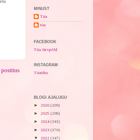
elu
MINUST
Tiia
tiia
FACEBOOK
Tiia Järvpõld
INSTAGRAM
postitus
Tiiatibu
BLOGI AJALUGU
►
2026
(209)
►
2025
(298)
►
2024
(343)
►
2023
(370)
▼
2022
(347)