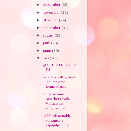
►
detsember
(35)
►
november
(29)
►
oktoober
(24)
►
september
(31)
►
august
(39)
►
juuli
(28)
►
juuni
(30)
▼
mai
(30)
Aga... ELU EI OOTA
JU
Kui olen nullis, tuleb
kuulata oma
lemmiklaulu
Pühapäevane
rabarberikook.
Viimastest
sügavkülma ...
Psühhodraamalik
kohtumine
käpajälgedega