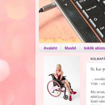
Avaleht
Maalid
Isiklik abist
KOLMAPÄE
Oi, kui 
... soovik
Võib - oll
Ma arvan,
nüüd ja pra
Kuid vahet