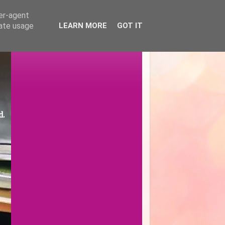
ser-agent
rate usage
LEARN MORE
GOT IT
d.