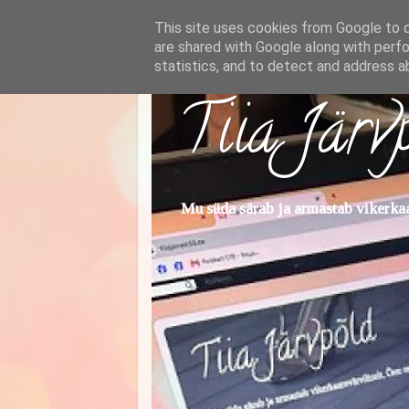
This site uses cookies from Google to de
are shared with Google along with perfo
statistics, and to detect and address a
Tiia Järv
Mu süda särab ja armastab vikerkaar