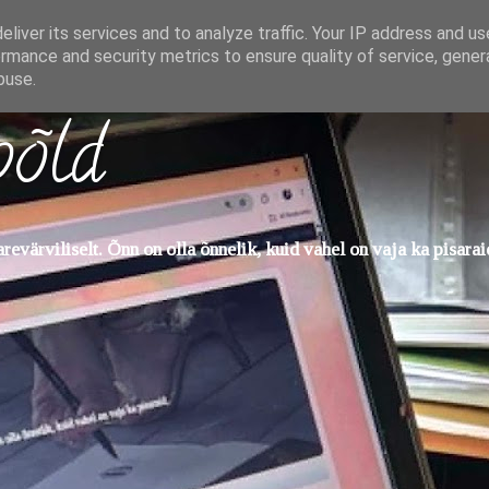
liver its services and to analyze traffic. Your IP address and u
rmance and security metrics to ensure quality of service, gene
buse.
põld
evärviliselt. Õnn on olla õnnelik, kuid vahel on vaja ka pisarai