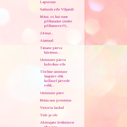
Lapsesuu
Sattusin eile Viljandi
Mina, oi, kui suur
põllunaine (mitte
põllumees!!!)...
24.mai...
Aiamaal
Tänane päeva
küsimus...
Unistuste päeva
kohvikus eile
Tõeline unistuse
laupäev ehk
kollasel järvede
rohk...
Unistuste päev
Minu uus joonistus
Victoria laulud
Tule ja ole
Abistajate leidmisest
ühe uue