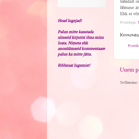
lühidalt o
lihtsuse ä
Ehk ei võt
Head lugejad!
Postitaja:
Palun mitte kasutada
Komment
siinseid kirjutisi ilma minu
loata. Nimeta ehk
Posti
anonüümseid kommentaare
palun ka mitte jätta.
Rõõmsat lugemist!
Uuem po
Tellimine: