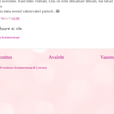
n keeruline. Kuid mitte võimatu. Elus on kõik lihtsamast lihtsam, kui tabad 
ra.
ta mina iseend vahetevahel päriselt...😂
Tiia
kell
16:40
aare ei ole:
ta kommentaar
stitus
Avaleht
Vanem 
Postituse kommentaarid (Atom)