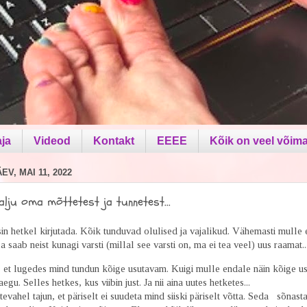
aja
Videod
Kontakt
EEEE
Kõik on veel võima
V, MAI 11, 2022
palju oma mõttetest ja tunnetest...
sin hetkel kirjutada. Kõik tunduvad olulised ja vajalikud. Vähemasti mulle e
a saab neist kunagi varsti (millal see varsti on, ma ei tea veel) uus raamat...
 et lugedes mind tundun kõige usutavam. Kuigi mulle endale näin kõige u
egu. Selles hetkes, kus viibin just. Ja nii aina uutes hetketes...
evahel tajun, et päriselt ei suudeta mind siiski päriselt võtta. Seda sõnast