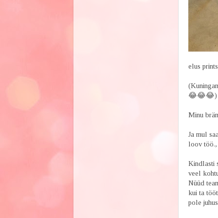
elus print
(Kuningann
😂😂😂)
Minu bränd
Ja mul saa
loov töö.,
Kindlasti 
veel koht
Nüüd tean
kui ta töö
pole juhus