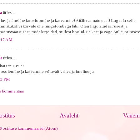
a
ütles ...
luv ja imeline koosloomine ja kasvamine! Aitäh raamatu eest! Lugesin selle
mmikukohvi kõrvale ühe hingetõmbega läbi. Olen liigutatud siirusest ja
mastusväärsusest, mida kirjeldad, millest hoolid. Päikest ja väge Sulle, printses
:17 AM
ia
ütles ...
at tänu, Piia!
osolemine ja kasvamine võluvalt vahva ja imeline ju.
25 PM
ta kommentaar
stitus
Avaleht
Vanem 
Postituse kommentaarid (Atom)