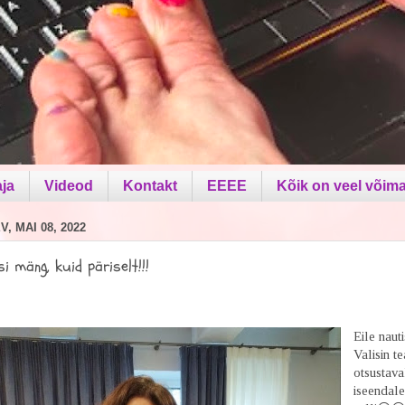
aja
Videod
Kontakt
EEEE
Kõik on veel võima
, MAI 08, 2022
si mäng, kuid päriselt!!!
Eile naut
Valisin te
otsustava
iseendale