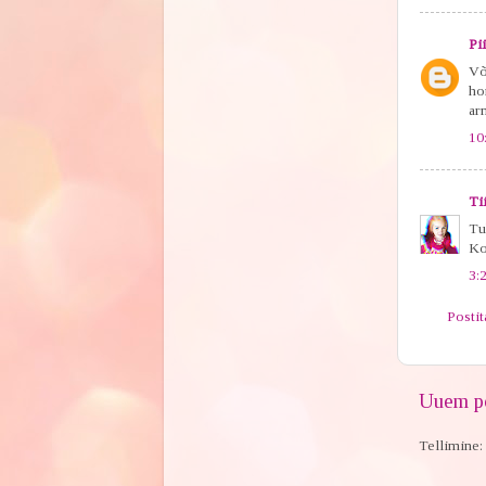
Pii
Võ
ho
ar
10
Ti
Tuh
Ko
3:
Posti
Uuem po
Tellimine: