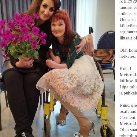
rolli😉😋
tundsin e
mõnusasti
Unustasi
kõikvõim
argimure
lihtsalt o
Olin koh
hetketes
Kohal
Meistrikl
külluse 
Liipa tal
ja puhke
Nüüd ol
osalenud
Carmeni
Meistrikla
Olen saa
tohutult p