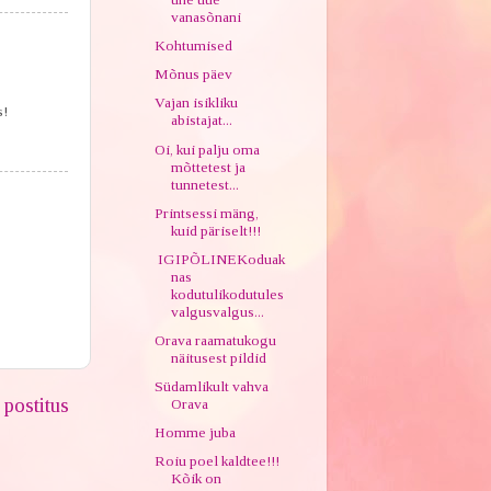
vanasõnani
Kohtumised
Mõnus päev
Vajan isikliku
s!
abistajat...
Oi, kui palju oma
mõttetest ja
tunnetest...
Printsessi mäng,
kuid päriselt!!!
IGIPÕLINEKoduak
nas
kodutulikodutules
valgusvalgus...
Orava raamatukogu
näitusest pildid
Südamlikult vahva
postitus
Orava
Homme juba
Roiu poel kaldtee!!!
Kõik on