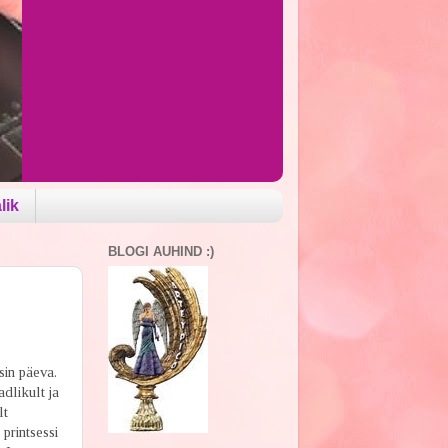
lik
BLOGI AUHIND :)
isin päeva.
adlikult ja
lt
 printsessi