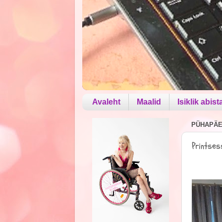
Avaleht
Maalid
Isiklik abist
PÜHAPÄEV
Printses