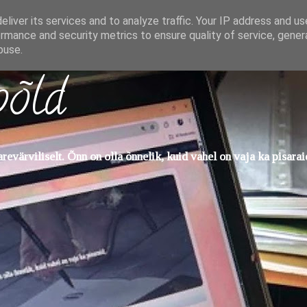
liver its services and to analyze traffic. Your IP address and u
rmance and security metrics to ensure quality of service, gene
buse.
põld
evärviliselt. Õnn on olla õnnelik, kuid vahel on vaja ka pisarai