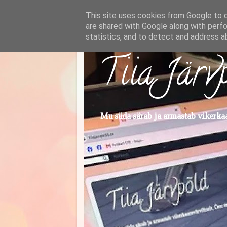
This site uses cookies from Google to de
are shared with Google along with perfo
statistics, and to detect and address a
Tiia Järv
Mu süda särab ja armastab vikerkaar