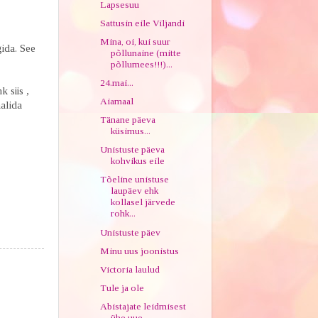
Lapsesuu
Sattusin eile Viljandi
Mina, oi, kui suur
gida. See
põllunaine (mitte
põllumees!!!)...
24.mai...
 siis ,
Aiamaal
aalida
Tänane päeva
küsimus...
Unistuste päeva
kohvikus eile
Tõeline unistuse
laupäev ehk
kollasel järvede
rohk...
Unistuste päev
Minu uus joonistus
Victoria laulud
Tule ja ole
Abistajate leidmisest
ühe uue