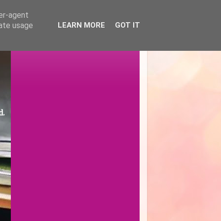
ser-agent
rate usage
LEARN MORE
GOT IT
d.