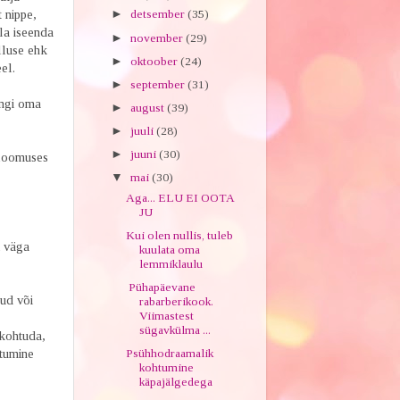
 nippe,
►
detsember
(35)
la iseenda
►
november
(29)
lluse ehk
►
oktoober
(24)
eel.
►
september
(31)
ngi oma
►
august
(39)
►
juuli
(28)
►
juuni
(30)
 loomuses
▼
mai
(30)
Aga... ELU EI OOTA
JU
Kui olen nullis, tuleb
i väga
kuulata oma
lemmiklaulu
Pühapäevane
nud või
rabarberikook.
Viimastest
sügavkülma ...
kohtuda,
htumine
Psühhodraamalik
kohtumine
käpajälgedega