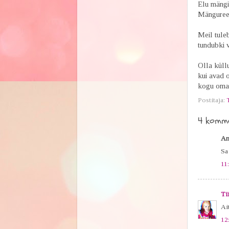
Elu mängi
Mängureeg
Meil tuleb
tundubki v
Olla küllu
kui avad o
kogu oma 
Postitaja:
4 komme
An
Sa
11
Ti
Ait
12