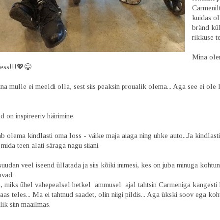
Carmenilt
kuidas ol
bränd kü
rikkuse t
Mina ole
sess!!!💖😉
a mulle ei meeldi olla, sest siis peaksin proualik olema... Aga see ei ole
 on inspireeriv häirimine.
b olema kindlasti oma loss - väike maja aiaga ning uhke auto...Ja kindlast
 mida teen alati säraga nagu siiani.
suudan veel iseend üllatada ja siis kõiki inimesi, kes on juba minuga kohtu
uvad.
, miks ühel vahepealsel hetkel ammusel ajal tahtsin Carmeniga kangesti 
taas teles... Ma ei tahtnud saadet, olin niigi pildis... Aga ükski soov ega ko
lik siin maailmas.