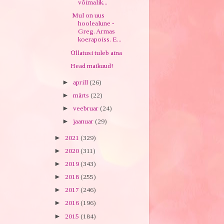
võimalik...
Mul on uus
hoolealune -
Greg. Armas
koerapoiss. E...
Üllatusi tuleb aina
Head maikuud!
►
aprill
(26)
►
märts
(22)
►
veebruar
(24)
►
jaanuar
(29)
►
2021
(329)
►
2020
(311)
►
2019
(343)
►
2018
(255)
►
2017
(246)
►
2016
(196)
►
2015
(184)