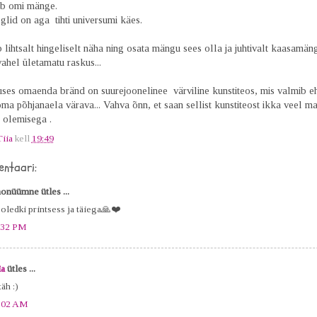
b omi mänge.
lid on aga tihti universumi käes.
 lihtsalt hingeliselt näha ning osata mängu sees olla ja juhtivalt kaasamän
ahel ületamatu raskus...
ses omaenda bränd on suurejoonelinee värviline kunstiteos, mis valmib ehk
ma põhjanaela värava... Vahva õnn, et saan sellist kunstiteost ikka veel m
olemisega .
Tiia
kell
19:49
ntaari:
onüümne ütles ...
 oledki printsess ja täiega🙏❤️
:32 PM
ia
ütles ...
äh :)
:02 AM