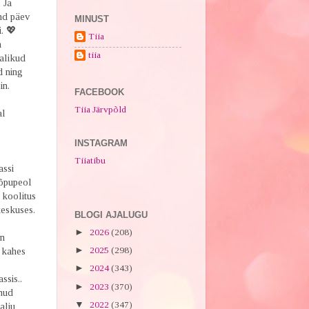
 Ja
nd päev
MINUST
. 💖
Tiia
n
tiia
alikud
d ning
lin.
FACEBOOK
Tiia Järvpõld
al
.
INSTAGRAM
Tiiatibu
assi
lõpupeol
u koolitus
keskuses.
BLOGI AJALUGU
►
2026
(208)
en
►
2025
(298)
 kahes
►
2024
(343)
ssis..
►
2023
(370)
nud
▼
2022
(347)
alju