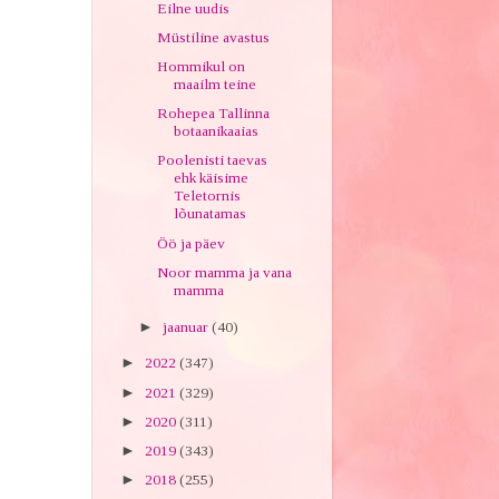
Eilne uudis
Müstiline avastus
Hommikul on
maailm teine
Rohepea Tallinna
botaanikaaias
Poolenisti taevas
ehk käisime
Teletornis
lõunatamas
Öö ja päev
Noor mamma ja vana
mamma
►
jaanuar
(40)
►
2022
(347)
►
2021
(329)
►
2020
(311)
►
2019
(343)
►
2018
(255)