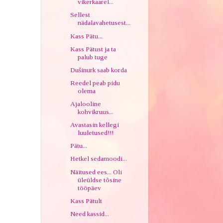
vikerkaarel...
Sellest
nädalavahetusest...
Kass Pätu...
Kass Pätust ja ta
palub tuge
Dušinurk saab korda
Reedel peab pidu
olema
Ajalooline
kohvikruus...
Avastasin kellegi
luuletused!!!
Pätu...
Hetkel sedamoodi...
Näitused ees... Oli
üleüldse tõsine
tööpäev
Kass Pätult
Need kassid...