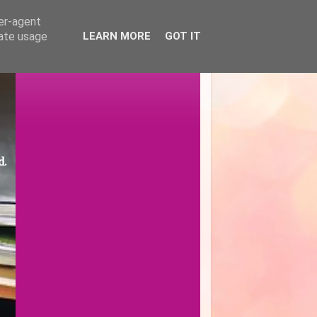
ser-agent
rate usage
LEARN MORE
GOT IT
d.