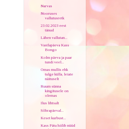
Narvas
Nooruses
vallutusretk
23.02.2023 eest
tänud
Lähen vallutan...
Vastlapäeva Kass
Bongo
Kolm päeva ja paar
tundi veel...
Omas mullis ehk
tulge külla, leiate
näituselt
Ruum sünna
kingitusele on
olemas
Ilus lihtsalt
Sõbrapäeval...
Keset kurbust...
Kass Pätu hiilib nüüd