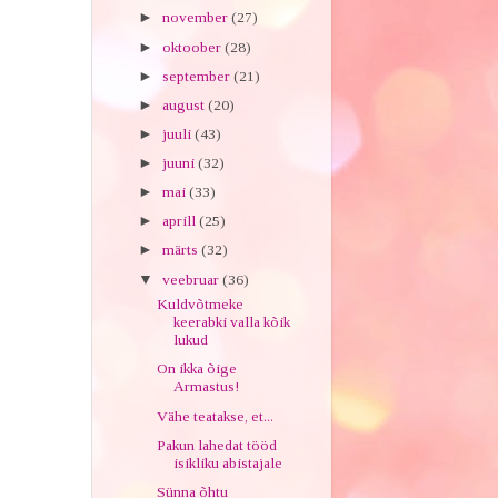
►
november
(27)
►
oktoober
(28)
►
september
(21)
►
august
(20)
►
juuli
(43)
►
juuni
(32)
►
mai
(33)
►
aprill
(25)
►
märts
(32)
▼
veebruar
(36)
Kuldvõtmeke
keerabki valla kõik
lukud
On ikka õige
Armastus!
Vähe teatakse, et...
Pakun lahedat tööd
isikliku abistajale
Sünna õhtu