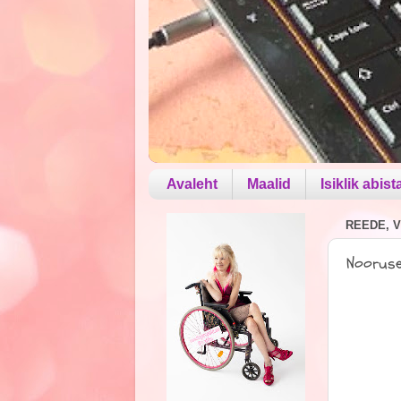
Avaleht
Maalid
Isiklik abist
REEDE, V
Nooruse