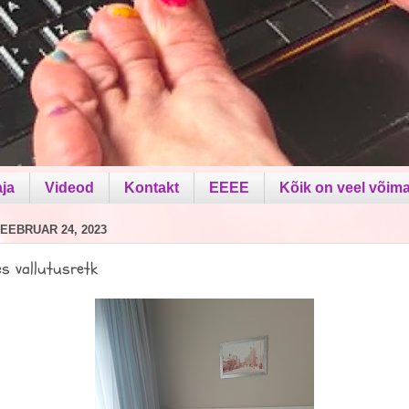
aja
Videod
Kontakt
EEEE
Kõik on veel võima
EEBRUAR 24, 2023
s vallutusretk