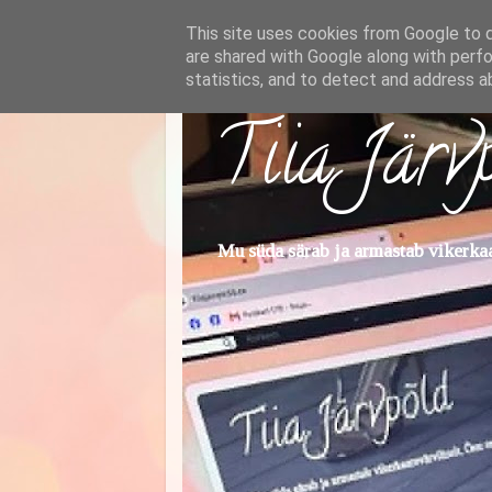
This site uses cookies from Google to de
are shared with Google along with perfo
statistics, and to detect and address a
Tiia Järv
Mu süda särab ja armastab vikerkaar