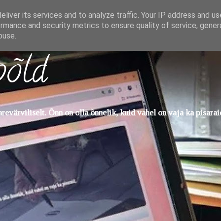
liver its services and to analyze traffic. Your IP address and u
rmance and security metrics to ensure quality of service, gene
buse.
põld
evärviliselt. Õnn on olla õnnelik, kuid vahel on vaja ka pisarai