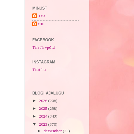
MINUST
Tiia
tiia
FACEBOOK
Tiia Järvpõld
INSTAGRAM
Tiiatibu
BLOGI AJALUGU
►
2026
(208)
►
2025
(298)
►
2024
(343)
▼
2023
(370)
►
detsember
(33)