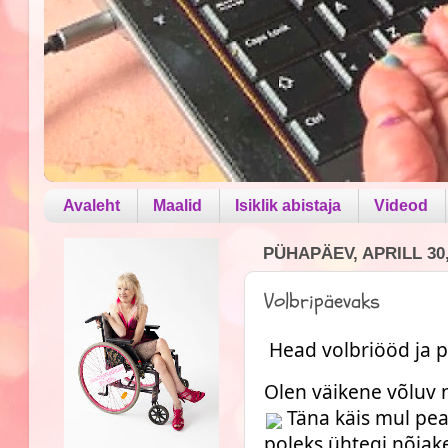
Avaleht
Maalid
Isiklik abistaja
Videod
PÜHAPÄEV, APRILL 30,
Volbripäevaks
Head volbriööd ja 
Olen väikene võluv 
 Täna käis mul peas
poleks ühtegi nõiake