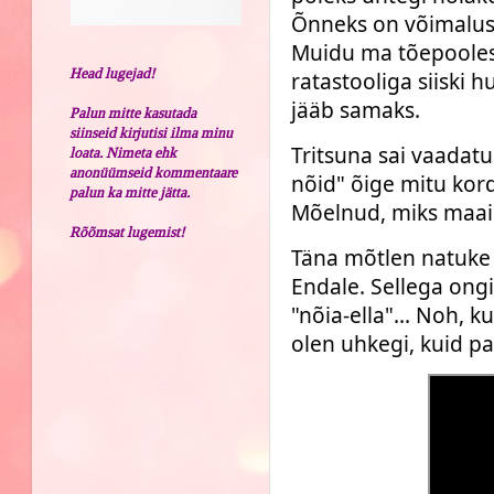
Õnneks on võimalus 
Muidu ma tõepoolest 
Head lugejad!
ratastooliga siiski h
jääb samaks.
Palun mitte kasutada
siinseid kirjutisi ilma minu
Tritsuna sai vaadatu
loata. Nimeta ehk
anonüümseid kommentaare
nõid" õige mitu kord
palun ka mitte jätta.
Mõelnud, miks maail
Rõõmsat lugemist!
Täna mõtlen natuke t
Endale. Sellega ongi 
"nõia-ella"... Noh, 
olen uhkegi, kuid pa