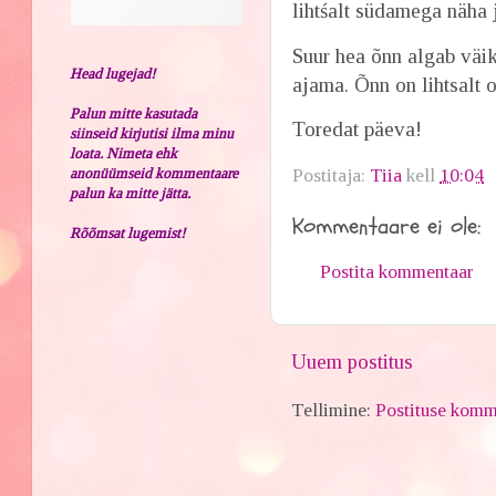
lihtśalt südamega näha 
Suur hea õnn algab väik
Head lugejad!
ajama. Õnn on lihtsalt 
Palun mitte kasutada
Toredat päeva!
siinseid kirjutisi ilma minu
loata. Nimeta ehk
anonüümseid kommentaare
Postitaja:
Tiia
kell
10:04
palun ka mitte jätta.
Kommentaare ei ole:
Rõõmsat lugemist!
Postita kommentaar
Uuem postitus
Tellimine:
Postituse komm