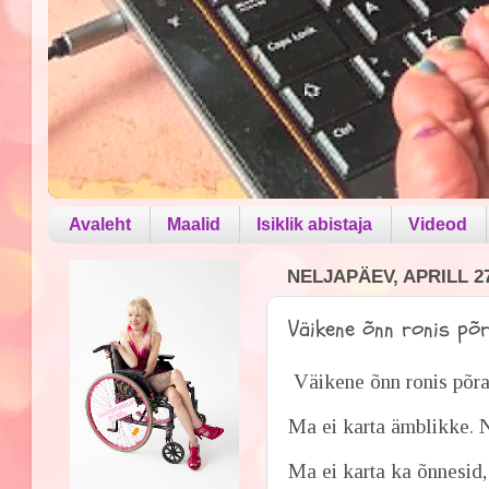
Avaleht
Maalid
Isiklik abistaja
Videod
NELJAPÄEV, APRILL 27
Väikene õnn ronis põr
Väikene õnn ronis põr
Ma ei karta ämblikke. 
Ma ei karta ka õnnesid,