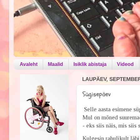
Avaleht
Maalid
Isiklik abistaja
Videod
LAUPÄEV, SEPTEMBER 
Sügisepäev
Selle aasta esimene süg
Mul on mõned suuremad 
- eks siis näis, mis sii
Kulgesin rahulikult läb