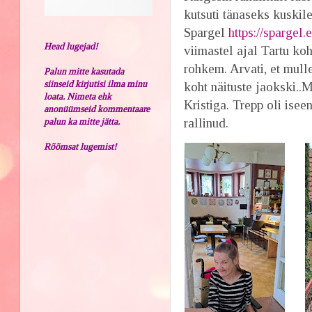
kutsuti tänaseks kuskil
Spargel
https://spargel.
Head lugejad!
viimastel ajal Tartu ko
rohkem. Arvati, et mul
Palun mitte kasutada
siinseid kirjutisi ilma minu
koht näituste jaokski..M
loata. Nimeta ehk
Kristiga. Trepp oli isee
anonüümseid kommentaare
rallinud.
palun ka mitte jätta.
Rõõmsat lugemist!