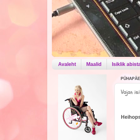
Avaleht
Maalid
Isiklik abist
PÜHAPÄEV
Vajan is
Heihopst