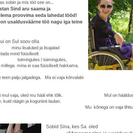
kas sobin ja mis töö see on...
stan Sind aru saama ja
 proovima seda lahedat tööd!
 on usaldusväärne töö nagu iga teine
ui on Sul soov olla
lisakäed ja lisajalad
ada mind füüsiliselt
ngutes / toimingutes,
 mina ei saa füüsiliselt hakkama.
 palju jalgadega. Ma ei vaja kõrvalabi
kui mul vaja, oled mu hääl ehk tõlk. Mul on hääldus
 kuid räägin ja kogunisti laulan.
kõnega on vaja lihtsal
Sobid Sina, kes Sa 