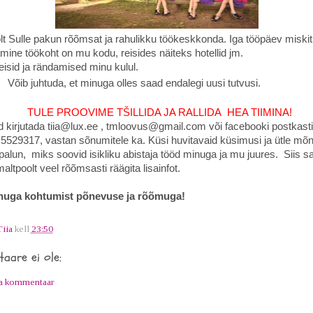
t Sulle pakun rõõmsat ja rahulikku töökeskkonda. Iga tööpäev miskit 
ine töökoht on mu kodu, reisides näiteks hotellid jm.
ja rändamised minu kulul.
tuda, et minuga olles saad endalegi uusi tutvusi.
TULE PROOVIME TŠILLIDA JA RALLIDA HEA TIIMINA!
d kirjutada tiia@lux.ee , tmloovus@gmail.com või facebooki postkasti
 5529317, vastan sõnumitele ka. Küsi huvitavaid küsimusi ja ütle mõ
palun, miks soovid isikliku abistaja tööd minuga ja mu juures. Siis s
altpoolt veel rõõmsasti räägita lisainfot.
nuga kohtumist põnevuse ja rõõmuga!
Tiia
kell
23:50
aare ei ole:
ta kommentaar