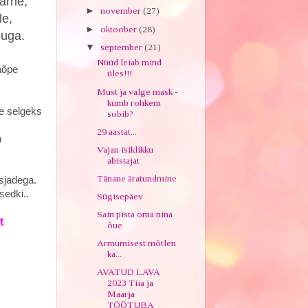
ärne,
►
november
(27)
le,
►
oktoober
(28)
õuga.
▼
september
(21)
Nüüd leiab mind
aõpe
üles!!!
Must ja valge mask -
kumb rohkem
me selgeks
sobib?
29 aastat...
n
Vajan isiklikku
abistajat
Tänane äratundmine
dega.
sedki..
Sügisepäev
Sain pista oma nina
t
õue
Armumisest mõtlen
ka...
AVATUD LAVA
2023 Tiia ja
Maarja
TÖÖTUBA