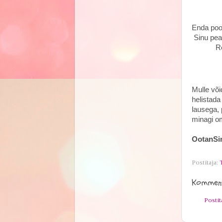
Enda pool
Sinu peam
Reisid 
Võib juh
Mulle või
helistada
lausega, 
minagi om
OotanSi
Postitaja:
Komment
Posti