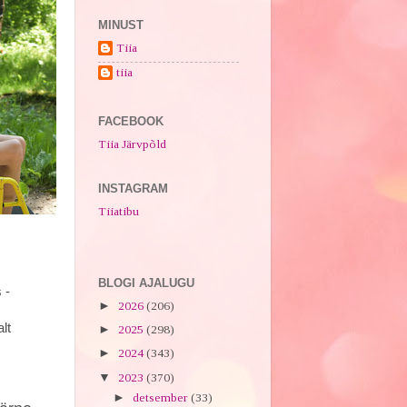
MINUST
Tiia
tiia
FACEBOOK
Tiia Järvpõld
INSTAGRAM
Tiiatibu
BLOGI AJALUGU
 -
►
2026
(206)
t
►
2025
(298)
►
2024
(343)
▼
2023
(370)
oled
►
detsember
(33)