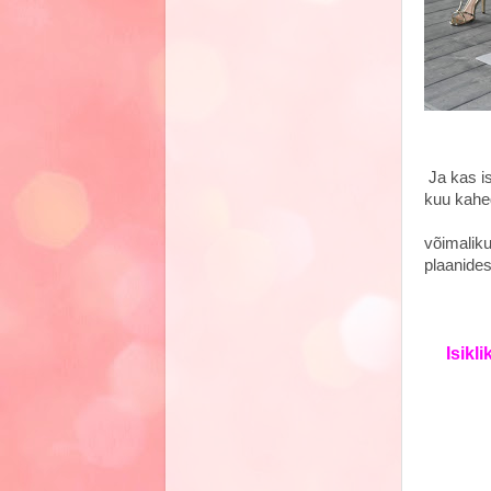
Töö s
Ja kas is
kuu kahe
Või 
võima
plaanide
Tegel
Isikli
kodu