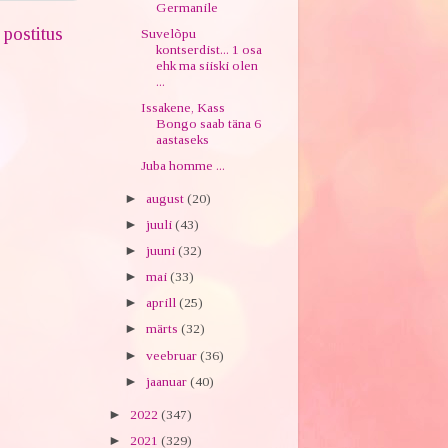
Germanile
postitus
Suvelõpu
kontserdist... 1 osa
ehk ma siiski olen
...
Issakene, Kass
Bongo saab täna 6
aastaseks
Juba homme ...
►
august
(20)
►
juuli
(43)
►
juuni
(32)
►
mai
(33)
►
aprill
(25)
►
märts
(32)
►
veebruar
(36)
►
jaanuar
(40)
►
2022
(347)
►
2021
(329)