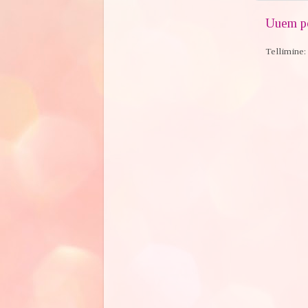
Uuem po
Tellimine: