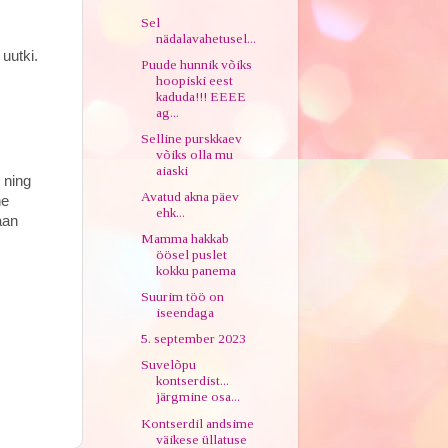
Sel
nädalavahetusel...
uutki.
Puude hunnik võiks
hoopiski eest
kaduda!!! EEEE
ag...
Selline purskkaev
võiks olla mu
aiaski
 ning
Avatud akna päev
ne
ehk...
aan
Mamma hakkab
öösel puslet
kokku panema
Suurim töö on
iseendaga
5. september 2023
Suvelõpu
kontserdist...
järgmine osa...
Kontserdil andsime
väikese üllatuse