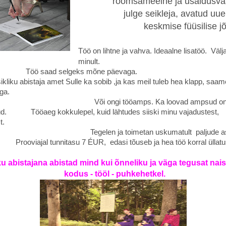
rõõmsameelne ja usaldusvä
julge seikleja, avatud uue
keskmise füüsilise j
Töö on lihtne ja vahva. Ideaalne lisatöö.
Välj
minult.
aad selgeks mõne päevaga.
ikliku abistaja amet Sulle ka sobib ,ja kas meil tuleb hea klapp, saa
ga.
ongi tööamps. Ka loovad ampsud o
likud.
Tööaeg kokkulepel, kuid lähtudes siiski minu vajadustest,
st.
en ja toimetan uskumatult paljude asja
Prooviajal tunnitasu 7 ÉUR, edasi tõuseb ja hea töö korral üllatu
ku abistajana abistad mind kui õnneliku ja väga tegusat nais
s - tööl - puhkehetkel.