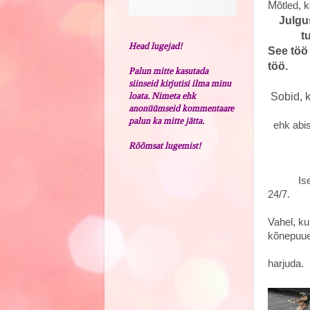
M
õtled, 
Julgu
tulema
Head lugejad!
See töö
töö.
Palun mitte kasutada
siinseid kirjutisi ilma minu
Sobid, k
loata. Nimeta ehk
anonüümseid kommentaare
minu 
palun ka mitte jätta.
ehk abist
toimi
Rõõmsat lugemist!
millega
Ise teen
24/7.
Vahel, 
kõnepuue,
Mu 
harjuda.