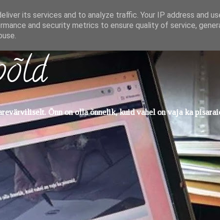
liver its services and to analyze traffic. Your IP address and u
rmance and security metrics to ensure quality of service, gene
buse.
põld
evärviliselt. Õnn on olla õnnelik, kuid vahel on vaja ka pisarai