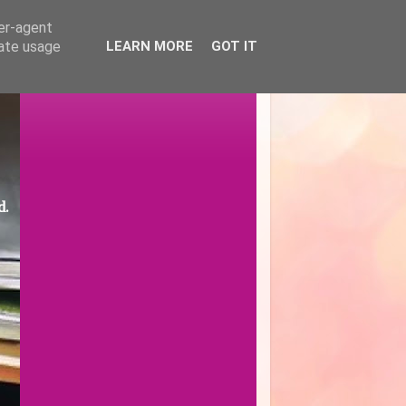
ser-agent
rate usage
LEARN MORE
GOT IT
d.