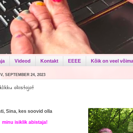
aja
Videod
Kontakt
EEEE
Kõik on veel võima
, SEPTEMBER 24, 2023
iklikku abistajat
i, Sina, kes soovid olla
minu isiklik abistaja!