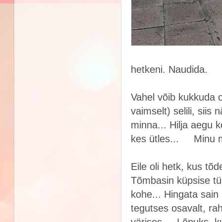
hetkeni. Naudida.
Vahel võib kukkuda o
vaimselt) selili, siis 
minna... Hilja aegu ke
kes ütles...
Minu mee
Eile oli hetk, kus tõd
Tõmbasin küpsise tük
kohe... Hingata sain
tegutses osavalt, rahu
värises...
Lõpuks, kui 