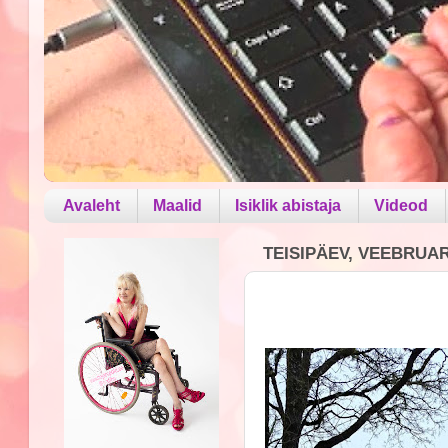
Avaleht
Maalid
Isiklik abistaja
Videod
TEISIPÄEV, VEEBRUAR 