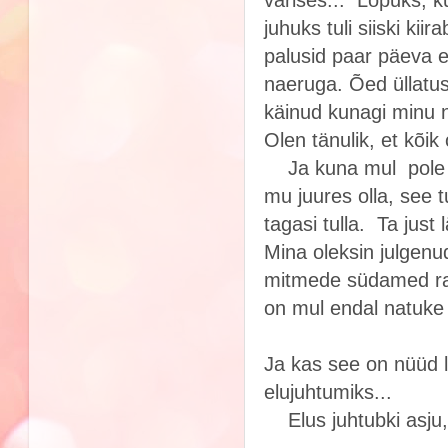
juhuks tuli siiski kii
palusid paar päeva e
naeruga. Õed üllatusi
käinud kunagi minu n
Olen tänulik, et kõik
Ja kuna mul
pole 
mu juures olla, see t
tagasi tulla. Ta jus
Mina oleksin julgenud
mitmede südamed rah
on mul endal natuke
Ja kas see on nüüd l
elujuhtumiks...
Elus juhtubki asju, 