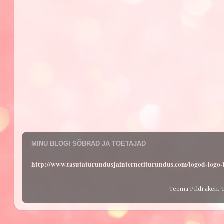
MINU BLOGI SÕBRAD JA TOETAJAD
http://www.tasutaturundusjainternetiturundus.com/logod-log
Teema Pildi aken. 