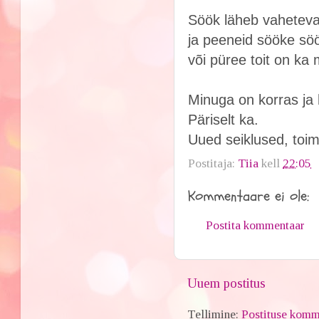
Söök läheb vaheteva
ja peeneid sööke söö
või püree toit on ka
Minuga on korras ja 
Päriselt ka.
Uued seiklused, toi
Postitaja:
Tiia
kell
22:05
Kommentaare ei ole:
Postita kommentaar
Uuem postitus
Tellimine:
Postituse komm