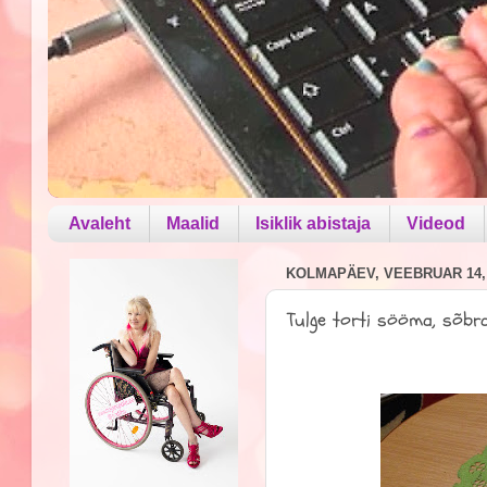
Avaleht
Maalid
Isiklik abistaja
Videod
KOLMAPÄEV, VEEBRUAR 14,
Tulge torti sööma, sõbr