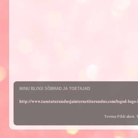
MINU BLOGI SÕBRAD JA TOETAJAD
http://www.tasutaturundusjainternetiturundus.com/logod-log
Teema Pildi aken. 