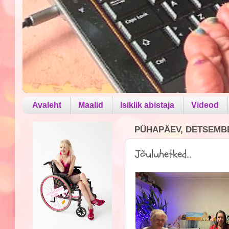
Avaleht
Maalid
Isiklik abistaja
Videod
PÜHAPÄEV, DETSEMBE
Jõuluhetked...