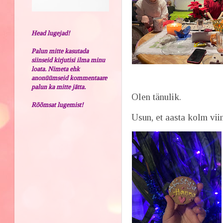
Head lugejad!
Palun mitte kasutada
siinseid kirjutisi ilma minu
loata. Nimeta ehk
anonüümseid kommentaare
palun ka mitte jätta.
Olen tänulik.
Rõõmsat lugemist!
Usun, et aasta kolm vii