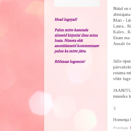
Nüüd on mu
abistajana
Head lugejad!
Mari - Liis
Laura... R
Palun mitte kasutada
Kalev... Ra
siinseid kirjutisi ilma minu
Enam ma ni
loata. Nimeta ehk
Ausalt öel
anonüümseid kommentaare
palun ka mitte jätta.
Jälle ripu
Rõõmsat lugemist!
päevakski,
reisima mi
võite lug
JAANITULI
muusika k
:)
Homenja la
Postitaja: