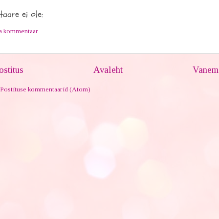
aare ei ole:
ta kommentaar
stitus
Avaleht
Vanem 
Postituse kommentaarid (Atom)