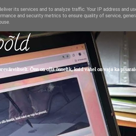
liver its services and to analyze traffic. Your IP address and u
rmance and security metrics to ensure quality of service, gene
buse.
põld
evärviliselt. Õnn on olla õnnelik, kuid vahel on vaja ka pisarai