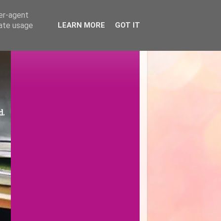
ser-agent
rate usage
LEARN MORE
GOT IT
d.