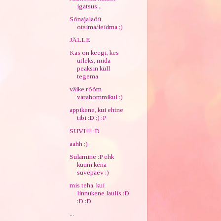
igatsus...
Sõnajalaõit
otsima/leidma ;)
JÄLLE
Kas on keegi, kes
ütleks, mida
peaksin küll
tegema
väike rõõm
varahommikul :)
appikene, kui ehtne
tibi :D ;) :P
SUVI!!! :D
aahh ;)
Sulamine :P ehk
kuum kena
suvepäev :)
mis teha, kui
linnukene laulis :D
:D :D
...