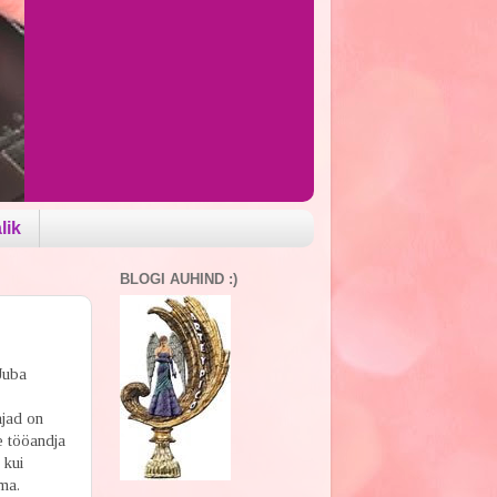
lik
BLOGI AUHIND :)
 Juba
ajad on
e tööandja
 kui
ma.