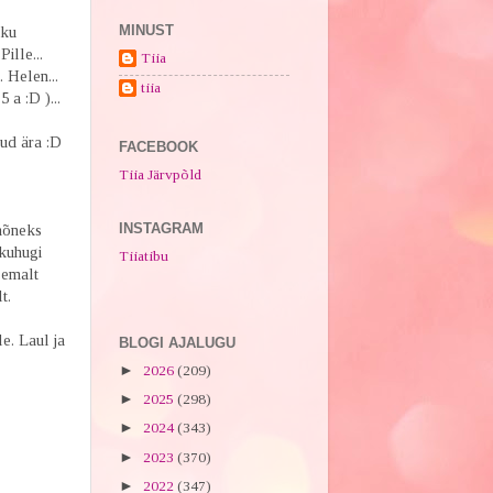
MINUST
iku
ille...
Tiia
. Helen...
tiia
 a :D )...
õud ära :D
FACEBOOK
Tiia Järvpõld
INSTAGRAM
 mõneks
 kuhugi
Tiiatibu
semalt
t.
e. Laul ja
BLOGI AJALUGU
►
2026
(209)
►
2025
(298)
►
2024
(343)
►
2023
(370)
►
2022
(347)