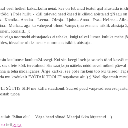
l veel hetkel kaks...kolm neiut, kes on lubanud teatul ajal alustada isikl
 tööd :) Pole hullu - küll tulevad need õiged isiklikud abistajad :)Nagu on P
... Kamila... Annika.... Leena... Olesja... Ljuba... Anna... Eva... Helena... Aile..
iina... Merka... aga ka vahepeal olnud Vamps (mu esimene isiklik abistaja 2,5
iner... Ronald... jt.
i väga noormehi abistajateks ei tahaks, kuigi talvel lumes kuluks mehe j
des, ideaalne oleks neiu + noormees isiklik abistaja...
tasin kuulutuse kuuluta24-ssegi. Kui siin keegi loeb ja soovib tööd kasvõi
 siis olete kõik teretulnud. Siis saa(ksi)n näiteks nüüd suvel mõnel päeval
nna ja teha mida iganes. Ärge kartke, see pole raskem töö kui teised! Täp
eda mu kodukalt "VÕTAN TÖÖLE" nupukese alt :) ;) Veel täpsemalt minul
 SÜTTIS SIIN me külla staadionil. Suured puud varjavad suuresti jaaitul
ostab tuppa.
ulab "Minu elu" ... Väga head sõnad Maarjal ikka kirjutatud... ;)
Tiia
kell
21:51