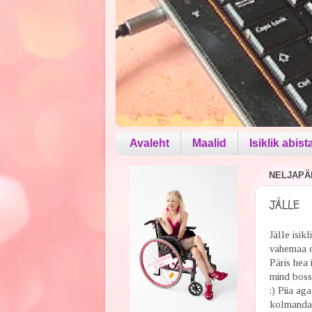
Avaleht
Maalid
Isiklik abist
NELJAPÄE
JÄLLE
Jälle isik
vahemaa ol
Päris hea 
mind bossi
:) Piia ag
kolmandas 