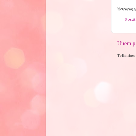
Komment
Posti
Uuem po
Tellimine: