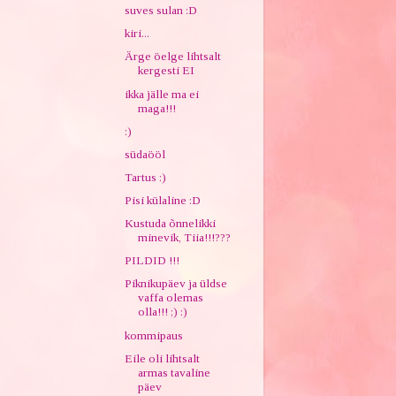
suves sulan :D
kiri...
Ärge öelge lihtsalt
kergesti EI
ikka jälle ma ei
maga!!!
:)
südaööl
Tartus :)
Pisi külaline :D
Kustuda õnnelikki
minevik, Tiia!!!???
PILDID !!!
Piknikupäev ja üldse
vaffa olemas
olla!!! ;) :)
kommipaus
Eile oli lihtsalt
armas tavaline
päev