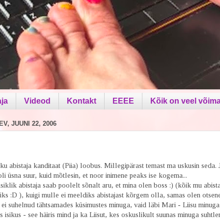
aja
Videod
Kontakt
EEEE
Kõik on veel võima
V, JUUNI 22, 2006
liku abistaja kanditaat (Piia) loobus. Millegipärast temast ma uskusin seda.
i üsna suur, kuid mõtlesin, et noor inimene peaks ise kogema...
isiklik abistaja saab poolelt sõnalt aru, et mina olen boss :) (kõik mu abist
ks :D ), kuigi mulle ei meeldiks abistajast kõrgem olla, samas olen otsen
a ei suhelnud tähtsamades küsimustes minuga, vaid läbi Mari - Liisu minuga
isikus - see häiris mind ja ka Liisut, kes oskuslikult suunas minuga suhtle