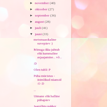
►
november
(40)
►
oktoober
(27)
►
september
(36)
►
august
(28)
►
juuli
(41)
▼
juuni
(33)
metsmaasikaline
suvepäev :)
Minuga ikka juhtub
ehk kummaline
asjaajamine... võ...
:D
Olen tubli :P
Püha müristus -
inimlikud nüansid
:O :D
...
Uimane ehk halline
pühapäev
Jaaniõhtu nukker