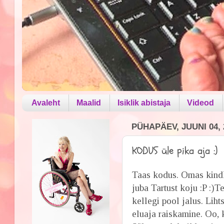
Avaleht
Maalid
Isiklik abistaja
Videod
PÜHAPÄEV, JUUNI 04, 
KODUS üle pika aja :)
Taas kodus. Omas kindl
juba Tartust koju :P :)Te
kellegi pool jalus. Liht
eluaja raiskamine. Oo, 