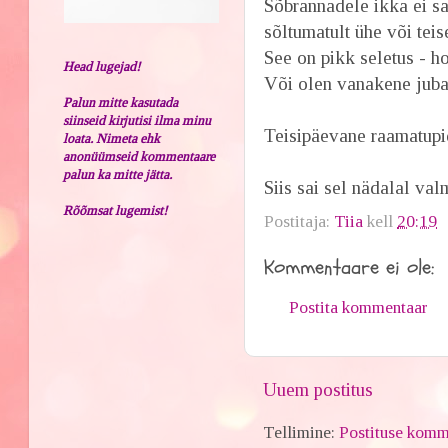
Sõbrannadele ikka ei sa
sõltumatult ühe või teis
See on pikk seletus - h
Head lugejad!
Või olen vanakene juba,
Palun mitte kasutada
siinseid kirjutisi ilma minu
Teisipäevane raamatupi
loata. Nimeta ehk
anonüümseid kommentaare
palun ka mitte jätta.
Siis sai sel nädalal va
Rõõmsat lugemist!
Postitaja:
Tiia
kell
20:19
Kommentaare ei ole:
Postita kommentaar
Uuem postitus
Tellimine:
Postituse komm