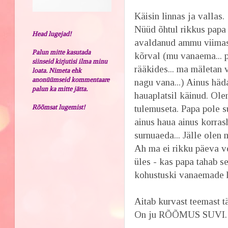
Käisin linnas ja vallas.
Nüüd õhtul rikkus papa 
Head lugejad!
avaldanud ammu viimast
Palun mitte kasutada
kõrval (mu vanaema... 
siinseid kirjutisi ilma minu
rääkides... ma mäletan
loata. Nimeta ehk
anonüümseid kommentaare
nagu vana...) Ainus häd
palun ka mitte jätta.
hauaplatsil käinud. Ole
Rõõmsat lugemist!
tulemuseta. Papa pole su
ainus haua ainus korrash
surnuaeda... Jälle olen m
Ah ma ei rikku päeva ve
üles - kas papa tahab s
kohustuski vanaemade h
Aitab kurvast teemast tä
On ju RÕÕMUS SUVI. Ju