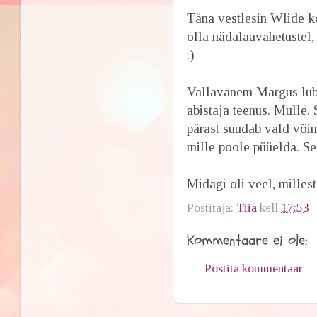
Täna vestlesin Wlide ko
olla nädalaavahetustel,
:)
Vallavanem Margus lubas
abistaja teenus. Mulle
pärast suudab vald võim
mille poole püüelda. S
Midagi oli veel, millest
Postitaja:
Tiia
kell
17:53
Kommentaare ei ole:
Postita kommentaar