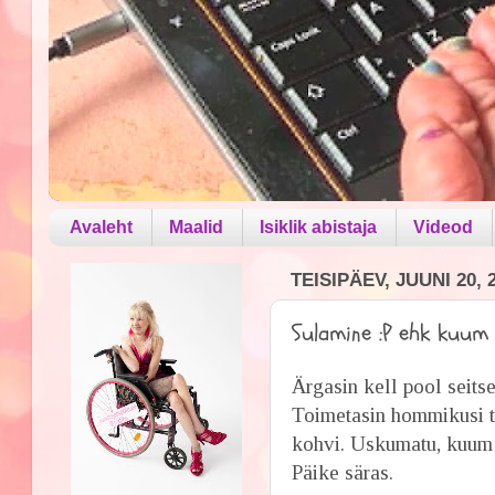
Avaleht
Maalid
Isiklik abistaja
Videod
TEISIPÄEV, JUUNI 20, 
Sulamine :P ehk kuum 
Ärgasin kell pool seits
Toimetasin hommikusi toi
kohvi. Uskumatu, kuum 
Päike säras.