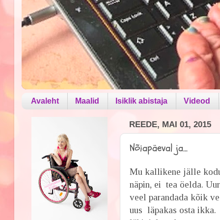
Avaleht
Maalid
Isiklik abistaja
Videod
REEDE, MAI 01, 2015
Nõiapäeval ja...
Mu kallikene jälle kodu
näpin, ei tea öelda. Uu
veel parandada kõik vea
uus läpakas osta ikka.