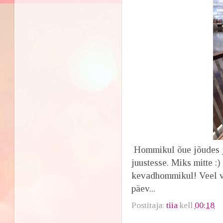
Hommikul õue jõudes jäi
juustesse. Miks mitte :
kevadhommikul! Veel vo
päev...
Postitaja:
tiia
kell
00:18