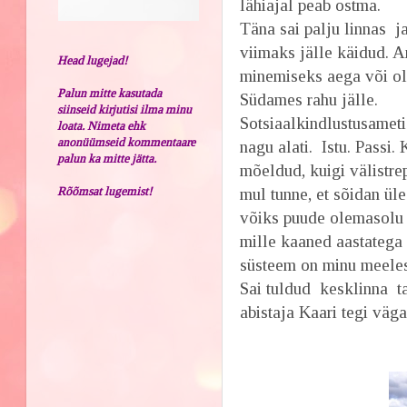
lähiajal peab ostma.
Täna sai palju linnas j
viimaks jälle käidud. A
Head lugejad!
minemiseks aega või ol
Palun mitte kasutada
Südames rahu jälle.
siinseid kirjutisi ilma minu
Sotsiaalkindlustusameti
loata. Nimeta ehk
anonüümseid kommentaare
nagu alati. Istu. Passi.
palun ka mitte jätta.
mõeldud, kuigi välistrep
Rõõmsat lugemist!
mul tunne, et sõidan üle
võiks puude olemasolu 
mille kaaned aastatega 
süsteem on minu meeles
Sai tuldud kesklinna t
abistaja Kaari tegi väga 