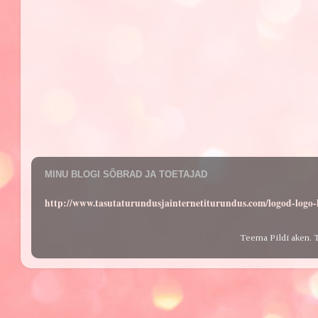
MINU BLOGI SÕBRAD JA TOETAJAD
http://www.tasutaturundusjainternetiturundus.com/logod-log
Teema Pildi aken. 