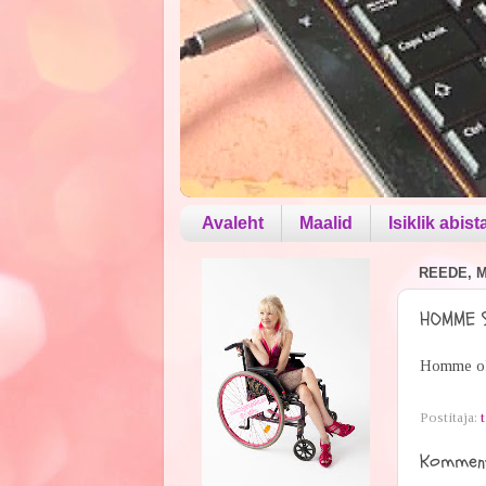
Avaleht
Maalid
Isiklik abist
REEDE, MA
HOMME S
Homme ole
Postitaja:
t
Komment