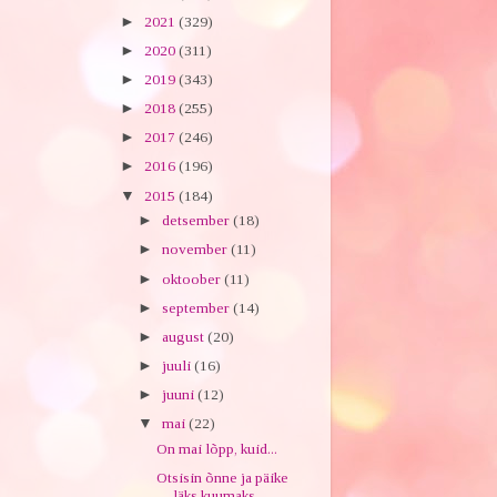
►
2021
(329)
►
2020
(311)
►
2019
(343)
►
2018
(255)
►
2017
(246)
►
2016
(196)
▼
2015
(184)
►
detsember
(18)
►
november
(11)
►
oktoober
(11)
►
september
(14)
►
august
(20)
►
juuli
(16)
►
juuni
(12)
▼
mai
(22)
On mai lõpp, kuid...
Otsisin õnne ja päike
läks kuumaks