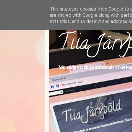
This site uses cookies from Google to de
are shared with Google along with perfo
statistics, and to detect and address a
Tiia Järv
Mu süda särab ja armastab vikerkaar