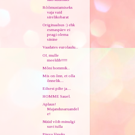
Rõõmustamiseks
vaja vaid
sirelikobarat
Originaalsus :) ehk
esmaspäev ei
peagi olema
sinine
Vaadates eurolaulu...
OI, mulle
meeldib!!!!!
Mõni hommik...
Mis on õnn, et olla
õnnelik....
Eilsest pilte ja....
HOMME Sauel.
Aplaus!
Majandusaruandel
e!
Nüüd võib minulgi
suvi tulla
Päeva lõpuks