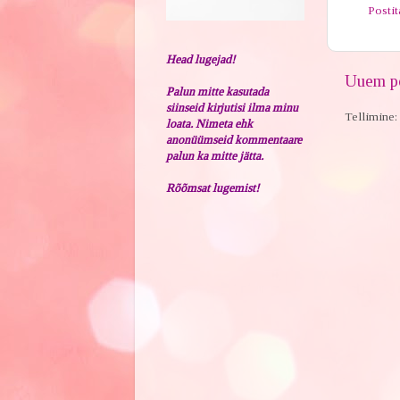
Posti
Head lugejad!
Uuem po
Palun mitte kasutada
siinseid kirjutisi ilma minu
Tellimine:
loata. Nimeta ehk
anonüümseid kommentaare
palun ka mitte jätta.
Rõõmsat lugemist!