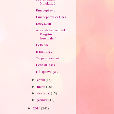
õnnekillud
Emadepäev...
Emadepäeva eel taas
Leegitsen
Ära anda bankett ehk
Kingitus
iseendale :)
Eelteade
Hämming...
Tangost sirelini
Lehekuu taas
Nõiapäeval ja...
►
aprill
(14)
►
märts
(19)
►
veebruar
(15)
►
jaanuar
(12)
►
2014
(242)