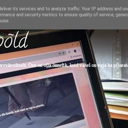
liver its services and to analyze traffic. Your IP address and u
rmance and security metrics to ensure quality of service, gene
buse.
põld
evärviliselt. Õnn on olla õnnelik, kuid vahel on vaja ka pisarai