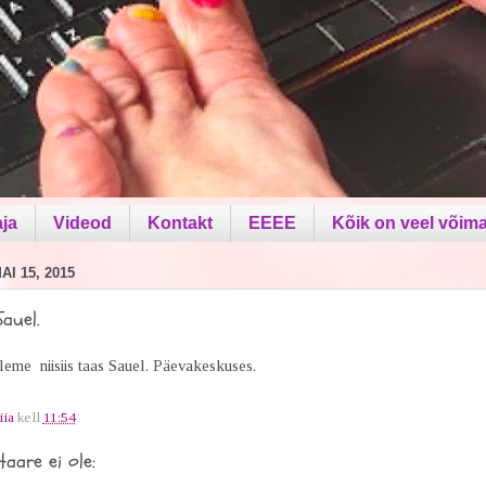
aja
Videod
Kontakt
EEEE
Kõik on veel võima
I 15, 2015
auel.
me niisiis taas Sauel. Päevakeskuses.
iia
kell
11:54
aare ei ole: