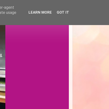
ser-agent
rate usage
LEARN MORE
GOT IT
d.