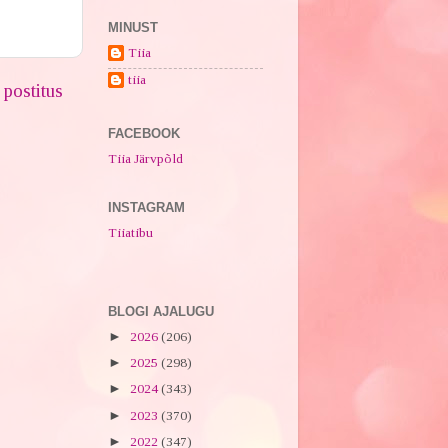
MINUST
Tiia
tiia
postitus
FACEBOOK
Tiia Järvpõld
INSTAGRAM
Tiiatibu
BLOGI AJALUGU
►
2026
(206)
►
2025
(298)
►
2024
(343)
►
2023
(370)
►
2022
(347)