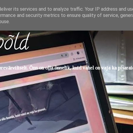
liver its services and to analyze traffic. Your IP address and u
rmance and security metrics to ensure quality of service, gene
buse.
põld
evärviliselt. Õnn on olla õnnelik, kuid vahel on vaja ka pisarai