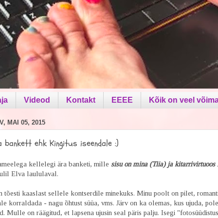
aja
Videod
Kontakt
EEEE
Kõik on veel võima
, MAI 05, 2015
 bankett ehk Kingitus iseendale :)
meelega kellelegi ära banketi, mille
sisu on mina (Tiia) ja kitarrivirtuoos
uulil Elva laululaval.
n tõesti kaaslast sellele kontserdile minekuks. Minu poolt on pilet, roman
le korraldada - nagu õhtust süüa, vms. Järv on ka olemas, kus ujuda, po
d. Mulle on räägitud, et lapsena ujusin seal päris palju. Isegi "fotosüüdistu