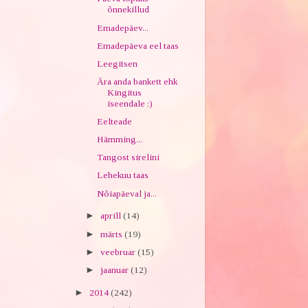
õnnekillud
Emadepäev...
Emadepäeva eel taas
Leegitsen
Ära anda bankett ehk
Kingitus
iseendale :)
Eelteade
Hämming...
Tangost sirelini
Lehekuu taas
Nõiapäeval ja...
►
aprill
(14)
►
märts
(19)
►
veebruar
(15)
►
jaanuar
(12)
►
2014
(242)