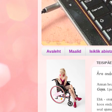
Avaleht
Maalid
Isiklik abist
TEISIPÄEV
Ära anda
Annan hea
Goya.
1.j
Ehk - otsi
koos enda
seal ujunu