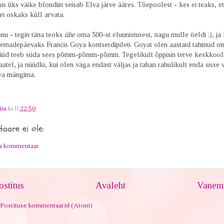
s üks väike blondiin seisab Elva järve ääres. Tõepoolest - kes ei teaks, e
ei oskaks küll arvata.
õnu - tegin täna teoks
ühe
oma 500-st eluunistusest, nagu mulle öeldi :), ja 
 emadepäevaks Francis Goya kontserdipileti. Goyat olen aastaid tahtnud o
nüüd teeb süda sees põmm-põmm-põmm. Tegelikult õppisin terve keskkool
atel, ja nüüdki, kui olen väga endast väljas ja tahan rahulikult enda sisse 
ya mängima.
iia
kell
22:50
aare ei ole:
ta kommentaar
stitus
Avaleht
Vanem 
Postituse kommentaarid (Atom)