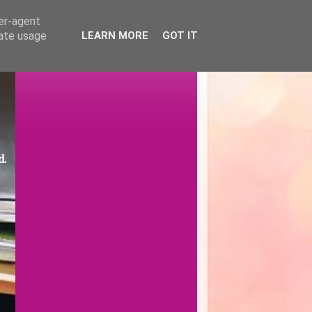
ser-agent
rate usage
LEARN MORE
GOT IT
d.