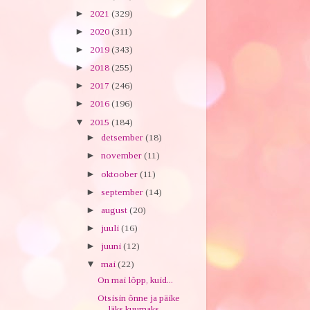
►
2021
(329)
►
2020
(311)
►
2019
(343)
►
2018
(255)
►
2017
(246)
►
2016
(196)
▼
2015
(184)
►
detsember
(18)
►
november
(11)
►
oktoober
(11)
►
september
(14)
►
august
(20)
►
juuli
(16)
►
juuni
(12)
▼
mai
(22)
On mai lõpp, kuid...
Otsisin õnne ja päike
läks kuumaks