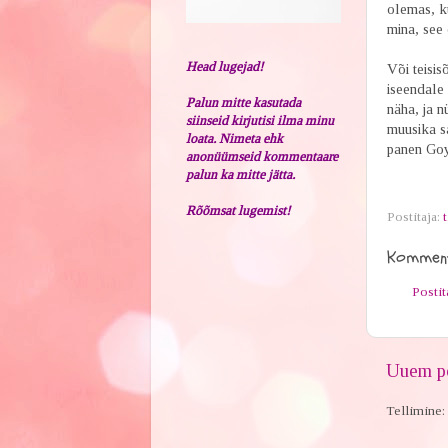
olemas, ku
mina, see 
Head lugejad!
Või teisis
iseendale
Palun mitte kasutada
näha, ja 
siinseid kirjutisi ilma minu
muusika sa
loata. Nimeta ehk
panen Go
anonüümseid kommentaare
palun ka mitte jätta.
Rõõmsat lugemist!
Postitaja:
t
Komment
Posti
Uuem po
Tellimine: