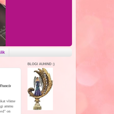
lik
BLOGI AUHIND :)
 Francis
tikat võime
legi ammu
sed" on