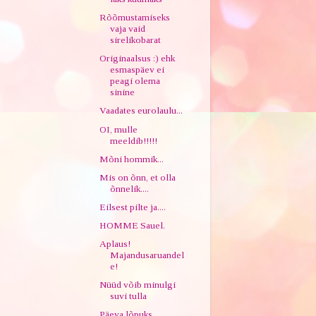
Rõõmustamiseks
vaja vaid
sirelikobarat
Originaalsus :) ehk
esmaspäev ei
peagi olema
sinine
Vaadates eurolaulu...
OI, mulle
meeldib!!!!!
Mõni hommik...
Mis on õnn, et olla
õnnelik....
Eilsest pilte ja....
HOMME Sauel.
Aplaus!
Majandusaruandel
e!
Nüüd võib minulgi
suvi tulla
Päeva lõpuks