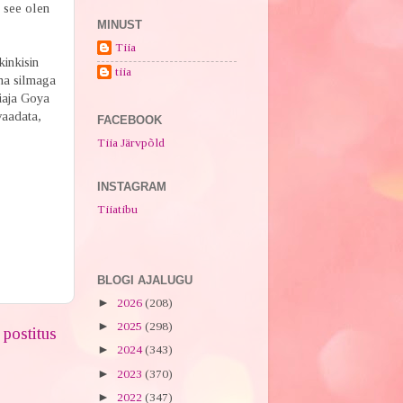
t see olen
MINUST
Tiia
kinkisin
tiia
ma silmaga
iaja Goya
vaadata,
FACEBOOK
Tiia Järvpõld
INSTAGRAM
Tiiatibu
BLOGI AJALUGU
►
2026
(208)
►
2025
(298)
postitus
►
2024
(343)
►
2023
(370)
►
2022
(347)