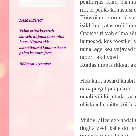
pealkirjas. Kuid, kui m
riik ei peaks kohustusi
Töövõimereformi üks ee
Head lugejad!
isiklikud ratastoolid mu
Palun mitte kasutada
Otsuses riivab silma s
siinseid kirjutisi ilma minu
inimesed, kes tõesti ei
loata. Nimeta ehk
anonüümseid kommentaare
mina, aga kes vajavad 
palun ka mitte jätta.
moodi aktiivsed!
Rõõmsat lugemist!
Kuidas mõõta ikkagi akt
Hea küll, absurd kuubis
närvipinget ja ajakulu.
maali või kirjutada raa
ühiskonda, mitte võitle
Muide, alles see nädal ü
tingita veel, kahe dolla
toomise võimalusi :)