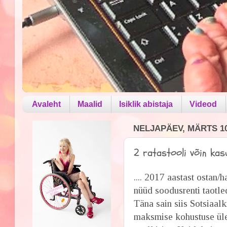
Avaleht
Maalid
Isiklik abistaja
Videod
NELJAPÄEV, MÄRTS 10
2 ratastooli võin kas
.... 2017 aastast ostan/h
nüüd soodusrenti taotle
Täna sain siis Sotsiaal
maksmise kohustuse üle