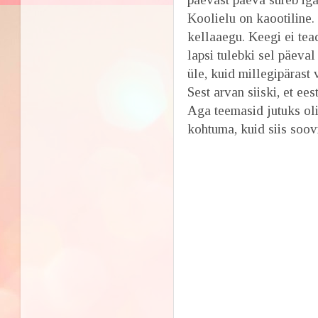
Koolielu on kaootiline.
kellaaegu. Keegi ei tea
lapsi tulebki sel päeva
üle, kuid millegipärast
Sest arvan siiski, et ee
Aga teemasid jutuks oli
kohtuma, kuid siis soovi