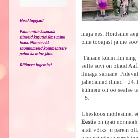
Head lugejad!
Palun mitte kasutada
maja ees. Hoidsime aeg
siinseid kirjutisi ilma minu
oma tööajast ja me soov
loata. Nimeta ehk
anonüümseid kommentaare
palun ka mitte jätta.
Tänane kuum ilm ning 
Rõõmsat lugemist!
selle suvi on olnud Aaf
ilmaga sarnane. Pideval
jahedamad ilmad +24. 
külmem oli öö sealse t
+5.
Üheskoos mõtlesime, et
Eestis
on igati normaaln
alati võiks ju parem oll
päevast päeva sureb iga