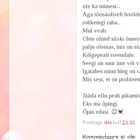
ole ka inimesi...
Aga tõenäoliselt hoold
rohkemgi raha...
Mul veab.
Olen olnud siiski õnnes
palju olemas, mis on el
Kõigepealt iseendale.
Seegi on suur ime või v
Igatahes minu hing on r
Mis sest, et on problee
Jääda ellu peab pikamis
Eks ma õpingi.
Õpin edasi. 😉💓
Postitaja:
tiia
kell
23:33
Kommentaare ei ole: