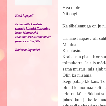
Hea mõte!
Nii ongi!
Head lugejad!
Palun mitte kasutada
Ka tähelennuga on ju ni
siinseid kirjutisi ilma minu
loata. Nimeta ehk
anonüümseid kommentaare
Tänane laupäev oli suht
palun ka mitte jätta.
Maalisin.
Rõõmsat lugemist!
Kirjutasin.
Koristasin pisut. Korist
tolmukorra. Ja siis mõt
sama mustus, mis ajab te
Olin ka niisama.
Isegi päkapikk käis. Tõ
olnud ka normaalselt he
telefonikõne. Südant so
juhuslikult ja kelle ka
advendiajaks väga ilus