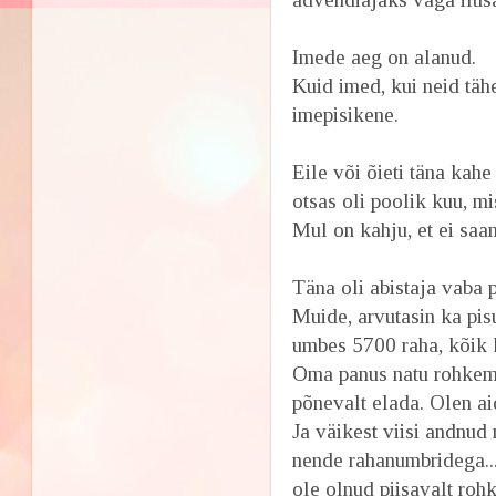
Imede aeg on alanud.
Kuid imed, kui neid täh
imepisikene.
Eile või õieti täna kahe
otsas oli poolik kuu, mis
Mul on kahju, et ei saan
Täna oli abistaja vaba 
Muide, arvutasin ka pisu
umbes 5700 raha, kõik 
Oma panus natu rohkem, 
põnevalt elada. Olen ai
Ja väikest viisi andnud
nende rahanumbridega...
ole olnud piisavalt rohk