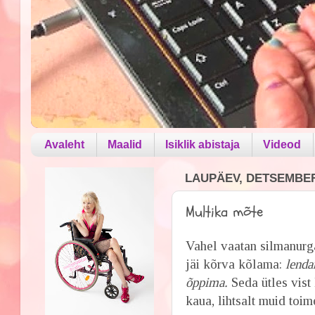
Avaleht
Maalid
Isiklik abistaja
Videod
LAUPÄEV, DETSEMBER 
Multika mõte
Vahel vaatan silmanurg
jäi kõrva kõlama:
lenda
õppima.
Seda ütles vist
kaua, lihtsalt muid toim