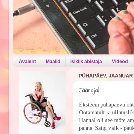
Avaleht
Maalid
Isiklik abistaja
Videod
PÜHAPÄEV, JAANUAR 2
Jäärajal
Eksteem pühapäeva õht
Ootamatult ja üllatusli
Hannal oli see mõte am
panna. Saigi välk - pauk