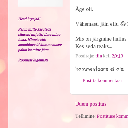
Äge oli.
Head lugejad!
Vähemasti jäin ellu 😂
Palun mitte kasutada
siinseid kirjutisi ilma minu
Mis on järgmine hullus 
loata. Nimeta ehk
anonüümseid kommentaare
Kes seda teaks...
palun ka mitte jätta.
Postitaja:
tiia
kell
20:13
Rõõmsat lugemist!
Kommentaare ei ole:
Postita kommentaar
Uuem postitus
Tellimine:
Postituse komm