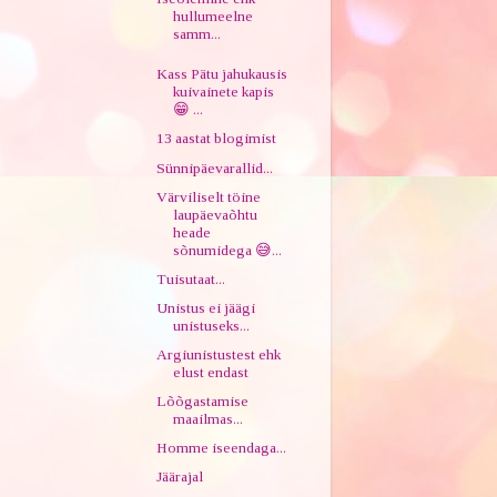
hullumeelne
samm...
Kass Pätu jahukausis
kuivainete kapis
😁 ...
13 aastat blogimist
Sünnipäevarallid...
Värviliselt töine
laupäevaõhtu
heade
sõnumidega 😅...
Tuisutaat...
Unistus ei jäägi
unistuseks...
Argiunistustest ehk
elust endast
Lõõgastamise
maailmas...
Homme iseendaga...
Jäärajal