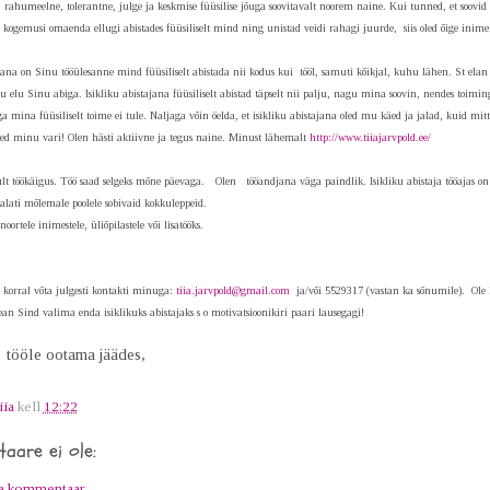
rahumeelne, tolerantne, julge ja keskmise füüsilise jõuga soovitavalt noorem naine. Kui tunned, et soovid
a kogemusi omaenda ellugi abistades füüsiliselt mind ning unistad veidi rahagi juurde, siis oled õige inime
ajana on Sinu tööülesanne mind füüsiliselt abistada nii kodus kui tööl, samuti kõikjal, kuhu lähen. St elan
ku elu Sinu abiga. Isikliku abistajana füüsiliselt abistad täpselt nii palju, nagu mina soovin, nendes toimi
ga mina füüsiliselt toime ei tule. Naljaga võin öelda, et isikliku abistajana oled mu käed ja jalad, kuid mi
led minu vari! Olen hästi aktiivne ja tegus naine. Minust lähemalt
http://www.tiiajarvpold.ee/
lt töökäigus. Töö saad selgeks mõne päevaga.
Olen tööandjana väga paindlik. Isikliku abistaja tööajas o
alati mõlemale poolele sobivaid kokkuleppeid.
noortele inimestele, üliõpilastele või lisatööks.
korral võta julgesti kontakti minuga:
tiia.jarvpold@gmail.com
ja/või 5529317 (vastan ka sõnumile). Ole 
an Sind valima enda isiklikuks abistajaks s o motivatsioonikiri paari lausegagi!
tööle ootama jäädes,
iia
kell
12:22
aare ei ole:
ta kommentaar