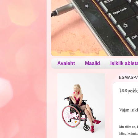
Avaleht
Maalid
Isiklik abist
ESMASPÄE
Tööpakku
Vajan isikl
Mu rõõm on, ku
Minu leidmisek