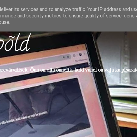
liver its services and to analyze traffic. Your IP address and u
rmance and security metrics to ensure quality of service, gene
buse.
põld
evärviliselt. Õnn on olla õnnelik, kuid vahel on vaja ka pisarai