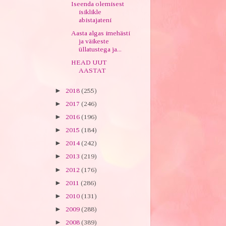
Iseenda olemisest
isiklikle
abistajateni
Aasta algas imehästi
ja väikeste
üllatustega ja...
HEAD UUT
AASTAT
►
2018
(255)
►
2017
(246)
►
2016
(196)
►
2015
(184)
►
2014
(242)
►
2013
(219)
►
2012
(176)
►
2011
(286)
►
2010
(131)
►
2009
(288)
►
2008
(389)