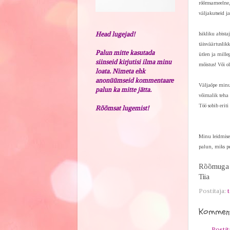
rõõmsameelne, 
väljakutseid j
Head lugejad!
Isikliku abist
täisväärtuslik
Palun mitte kasutada
ütlen ja mille
siinseid kirjutisi ilma minu
mõistus! Või o
loata. Nimeta ehk
anonüümseid kommentaare
Väljaõpe minu
palun ka mitte jätta.
võimalik teha 
Töö sobib eriti 
Rõõmsat lugemist!
Minu leidmise 
palun, miks pe
Rõõmuga 
Tiia
Postitaja:
t
Komment
Posti