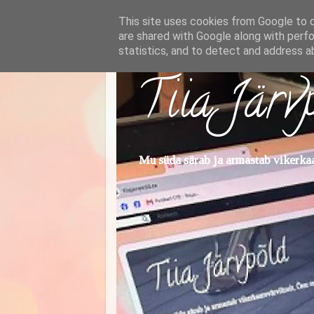
This site uses cookies from Google to de
are shared with Google along with perfo
statistics, and to detect and address a
Tiia Järv
Mu süda särab ja armastab vikerkaar