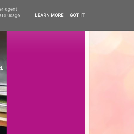
ser-agent
rate usage
LEARN MORE
GOT IT
d.