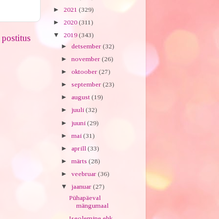
►
2021
(329)
►
2020
(311)
▼
2019
(343)
postitus
►
detsember
(32)
►
november
(26)
►
oktoober
(27)
►
september
(23)
►
august
(19)
►
juuli
(32)
►
juuni
(29)
►
mai
(31)
►
aprill
(33)
►
märts
(28)
►
veebruar
(36)
▼
jaanuar
(27)
Pühapäeval
mängumaal
Iseolemine ehk