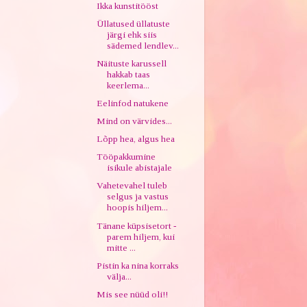
Ikka kunstitööst
Üllatused üllatuste
järgi ehk siis
sädemed lendlev...
Näituste karussell
hakkab taas
keerlema...
Eelinfod natukene
Mind on värvides...
Lõpp hea, algus hea
Tööpakkumine
isikule abistajale
Vahetevahel tuleb
selgus ja vastus
hoopis hiljem...
Tänane küpsisetort -
parem hiljem, kui
mitte ...
Pistin ka nina korraks
välja...
Mis see nüüd oli!!