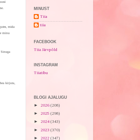
 uusi
MINUST
ne.
Tiia
tiia
ngutes, mida
tte minu
FACEBOOK
Tiia Järvpõld
n Sinuga
INSTAGRAM
Tiiatibu
hea kirjuta,
BLOGI AJALUGU
►
2026
(208)
►
2025
(298)
►
2024
(343)
►
2023
(370)
►
2022
(347)