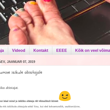
aja
Videod
Kontakt
EEEE
Kõik on veel võima
V, JAANUAR 07, 2019
mine isikule abistajale
iku abistajat.
i leiad mind ja isikliku abistaja töö võimalikult kiiresti
s ehk isiklikuks abistajaks sobid Sina, kui oled
kohusetundlik, usaldusväärne,