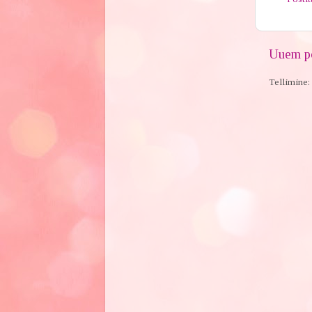
Uuem po
Tellimine: