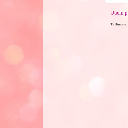
Uuem po
Tellimine: