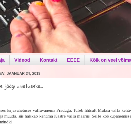
aja
Videod
Kontakt
EEEE
Kõik on veel võima
V, JAANUAR 24, 2019
ei jäägi unistuseks...
ses kirjavahetuses vallavanema Priiduga. Tuleb lihtsalt Mäksa valla keht
ja muuda, siis hakkab kehtima Kastre valla määrus. Selle kokkupanemiss
mindki.