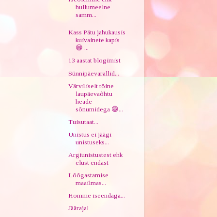
hullumeelne
samm...
Kass Pätu jahukausis
kuivainete kapis
😁 ...
13 aastat blogimist
Sünnipäevarallid...
Värviliselt töine
laupäevaõhtu
heade
sõnumidega 😅...
Tuisutaat...
Unistus ei jäägi
unistuseks...
Argiunistustest ehk
elust endast
Lõõgastamise
maailmas...
Homme iseendaga...
Jäärajal