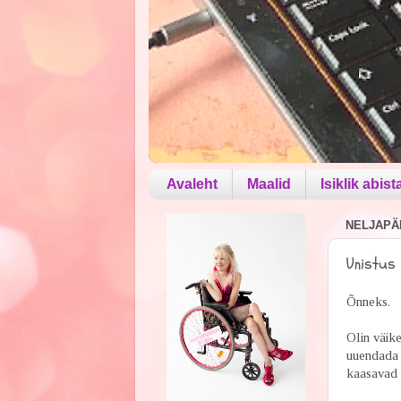
Avaleht
Maalid
Isiklik abist
NELJAPÄE
Unistus 
Õnneks.
Olin väike
uuendada 
kaasavad 