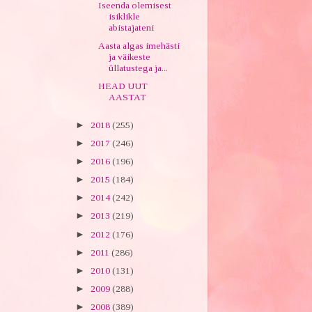
Iseenda olemisest
isiklikle
abistajateni
Aasta algas imehästi
ja väikeste
üllatustega ja...
HEAD UUT
AASTAT
►
2018
(255)
►
2017
(246)
►
2016
(196)
►
2015
(184)
►
2014
(242)
►
2013
(219)
►
2012
(176)
►
2011
(286)
►
2010
(131)
►
2009
(288)
►
2008
(389)