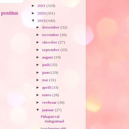
►
2021
(329)
postitus
►
2020
(311)
▼
2019
(343)
►
detsember
(32)
►
november
(26)
►
oktoober
(27)
►
september
(23)
►
august
(19)
►
juuli
(32)
►
juuni
(29)
►
mai
(31)
►
aprill
(33)
►
märts
(28)
►
veebruar
(36)
▼
jaanuar
(27)
Pühapäeval
mängumaal
Iseolemine ehk