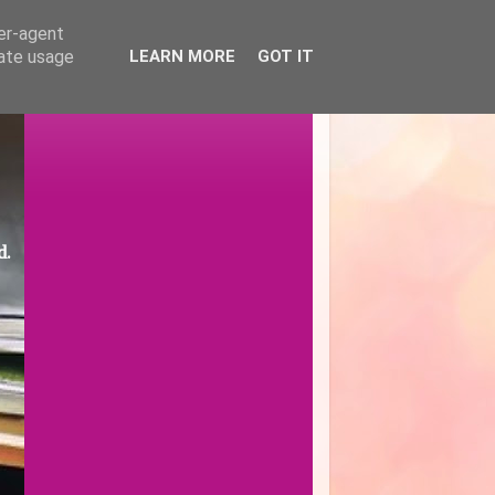
ser-agent
rate usage
LEARN MORE
GOT IT
d.