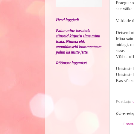
Praegu soo
see väike
Head lugejad!
Valdade üh
Palun mitte kasutada
Detsembri
siinseid kirjutisi ilma minu
Mina sain
loata. Nimeta ehk
midagi, o
anonüümseid kommentaare
sisse.
palun ka mitte jätta.
Võib - oll
Rõõmsat lugemist!
Unistustel
Unistuste
Kas või su
Postitaja:
t
Komment
Posti