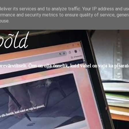
liver its services and to analyze traffic. Your IP address and u
rmance and security metrics to ensure quality of service, gene
buse.
põld
evärviliselt. Õnn on olla õnnelik, kuid vahel on vaja ka pisarai