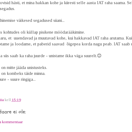
visid hästi, et mina hakkan kohe ja kiiresti selle aasta IAT raha saama. Se
 segadus.
inemise väikesed segadused siiani...
s kohtudes oli küllap pisikene möödarääkimine.
 aru, et uuendavad ja muutavad kohe, kui hakkavad IAT raha arutama. Ku
otame ja loodame, et paberid saavad õigepea korda nagu peab. IAT saab 
a siis saab ka raha juurde - unistame ikka väga suurelt.😊
 on mitte jääda unistusteks.
l on kombeks täide minna.
ure - suure ringiga...
iia
kell
15:19
aare ei ole:
ta kommentaar