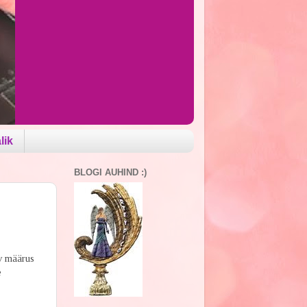
lik
BLOGI AUHIND :)
iv määrus
e