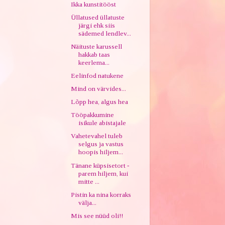
Ikka kunstitööst
Üllatused üllatuste
järgi ehk siis
sädemed lendlev...
Näituste karussell
hakkab taas
keerlema...
Eelinfod natukene
Mind on värvides...
Lõpp hea, algus hea
Tööpakkumine
isikule abistajale
Vahetevahel tuleb
selgus ja vastus
hoopis hiljem...
Tänane küpsisetort -
parem hiljem, kui
mitte ...
Pistin ka nina korraks
välja...
Mis see nüüd oli!!