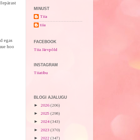
llepärast
MINUST
Tiia
tiia
id egas
FACEBOOK
uue hoo
Tiia Järvpõld
INSTAGRAM
Tiiatibu
BLOGI AJALUGU
►
2026
(206)
►
2025
(298)
►
2024
(343)
►
2023
(370)
►
2022
(347)