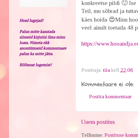
🙂
konkreetse pildi
Ise 
Teil, mu sõbrad ja tutt
😍
käes hoida
Minu hoog
Head lugejad!
veel ainult toetada 48 
Palun mitte kasutada
siinseid kirjutisi ilma minu
loata. Nimeta ehk
https://www.hooandja.e
anonüümseid kommentaare
palun ka mitte jätta.
Rõõmsat lugemist!
Postitaja:
tiia
kell
22:08
Kommentaare ei ole:
Postita kommentaar
Uuem postitus
Tellimine:
Postituse komm