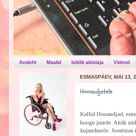
Avaleht
Maalid
Isiklik abistaja
Videod
ESMASPÄEV, MAI 13, 2
Hooandjatele
Kallid Hooandjad, esim
hoogu juurde. Aitäh s
kujundusele. Joonistan 