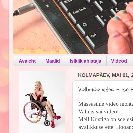
Avaleht
Maalid
Isiklik abistaja
Videod
KOLMAPÄEV, MAI 01, 
Volbriöö video - ise 
Mässasime video montaa
Valmis sai video!
Meil Kristiga on see es
avalikkuse ette. Hooand