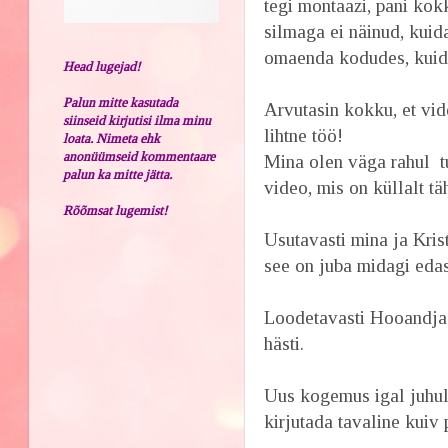
tegi montaazi, pani kokk
silmaga ei näinud, kuid
omaenda kodudes, kuid 
Head lugejad!
Palun mitte kasutada
Arvutasin kokku, et vi
siinseid kirjutisi ilma minu
lihtne töö!
loata. Nimeta ehk
anonüümseid kommentaare
Mina olen väga rahul t
palun ka mitte jätta.
video, mis on küllalt tä
Rõõmsat lugemist!
Usutavasti mina ja Kris
see on juba midagi eda
Loodetavasti Hooandja
hästi.
Uus kogemus igal juhul.
kirjutada tavaline kuiv p