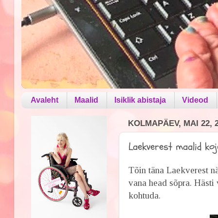
Avaleht
Maalid
Isiklik abistaja
Videod
KOLMAPÄEV, MAI 22, 
Laekverest maalid koju
Tõin täna Laekverest n
vana head sõpra. Hästi 
kohtuda.