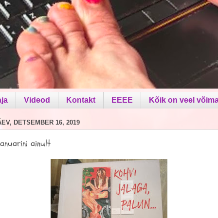
aja
Videod
Kontakt
EEEE
Kõik on veel võima
V, DETSEMBER 16, 2019
aanuarini ainult