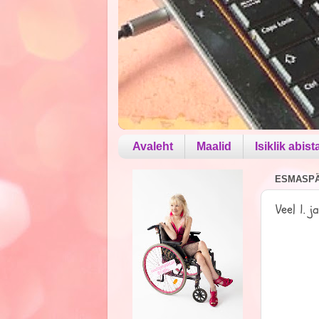
Avaleht
Maalid
Isiklik abist
ESMASPÄE
Veel 1. j