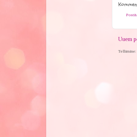
Komment
Posti
Uuem po
Tellimine: