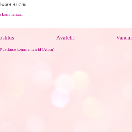
aare ei ole:
ta kommentaar
stitus
Avaleht
Vanem 
Postituse kommentaarid (Atom)