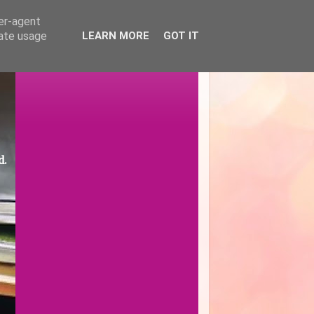
ser-agent
rate usage
LEARN MORE
GOT IT
d.