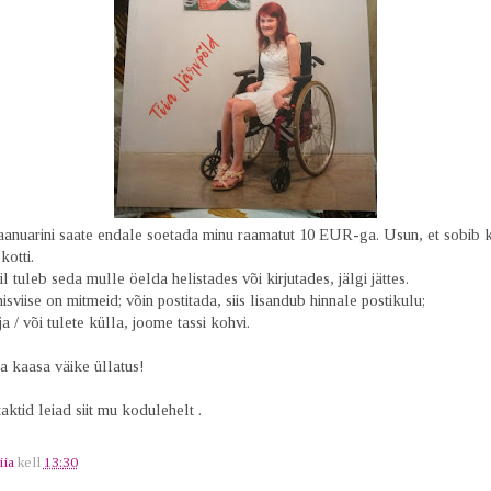
 jaanuarini saate endale soetada minu raamatut 10 EUR-ga. Usun, et sobib 
kotti.
l tuleb seda mulle öelda helistades või kirjutades, jälgi jättes.
sviise on mitmeid; võin postitada, siis lisandub hinnale postikulu;
 / või tulete külla, joome tassi kohvi.
 kaasa väike üllatus!
ktid leiad siit mu kodulehelt .
iia
kell
13:30