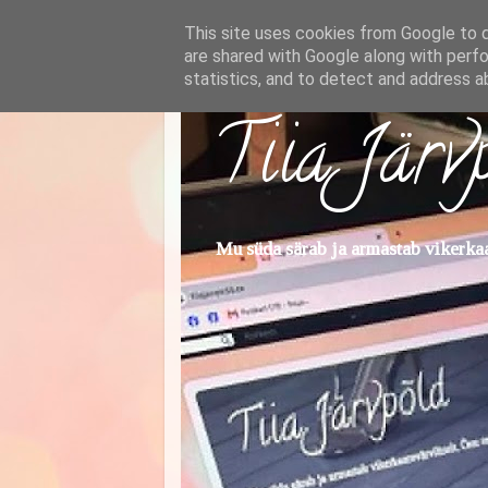
This site uses cookies from Google to de
are shared with Google along with perfo
statistics, and to detect and address a
Tiia Järv
Mu süda särab ja armastab vikerkaar