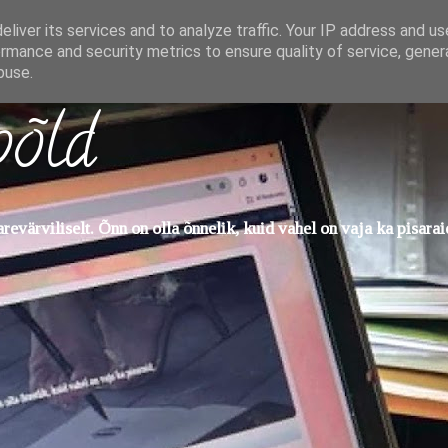
liver its services and to analyze traffic. Your IP address and u
rmance and security metrics to ensure quality of service, gene
buse.
põld
evärviliselt. Õnn on olla õnnelik, kuid vahel on vaja ka pisarai