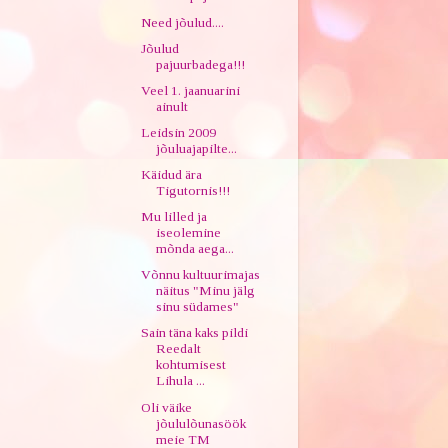
Need jõulud....
Jõulud
pajuurbadega!!!
Veel 1. jaanuarini
ainult
Leidsin 2009
jõuluajapilte...
Käidud ära
Tigutornis!!!
Mu lilled ja
iseolemine
mõnda aega...
Võnnu kultuurimajas
näitus "Minu jälg
sinu südames"
Sain täna kaks pildi
Reedalt
kohtumisest
Lihula ...
Oli väike
jõululõunasöök
meie TM