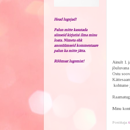
Head lugejad!
Palun mitte kasutada
siinseid kirjutisi ilma minu
loata. Nimeta ehk
anonüümseid kommentaare
palun ka mitte jätta.
Rõõmsat lugemist!
Ainult 1.
jõuluvana 
Ostu soovi
Kättesaami
kohtume ja
Raamatuga
Minu konta
Postitaja:
t