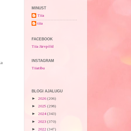
MINUST
Tiia
tiia
FACEBOOK
Tiia Järvpõld
INSTAGRAM
ka
Tiiatibu
BLOGI AJALUGU
►
2026
(206)
►
2025
(298)
►
2024
(343)
►
2023
(370)
►
2022
(347)