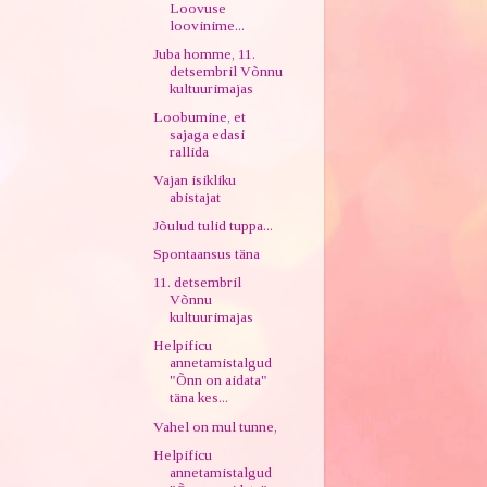
Loovuse
loovinime...
Juba homme, 11.
detsembril Võnnu
kultuurimajas
Loobumine, et
sajaga edasi
rallida
Vajan isikliku
abistajat
Jõulud tulid tuppa...
Spontaansus täna
11. detsembril
Võnnu
kultuurimajas
Helpificu
annetamistalgud
"Õnn on aidata"
täna kes...
Vahel on mul tunne,
Helpificu
annetamistalgud