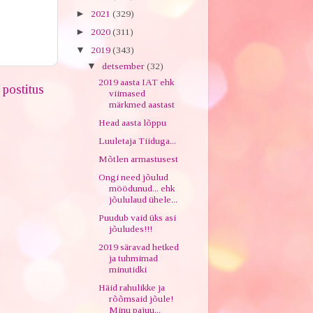
►
2021
(329)
►
2020
(311)
▼
2019
(343)
▼
detsember
(32)
2019 aasta IAT ehk
postitus
viimased
märkmed aastast
Head aasta lõppu
Luuletaja Tiiduga...
Mõtlen armastusest
Ongi need jõulud
möödunud... ehk
jõululaud ühele...
Puudub vaid üks asi
jõuludes!!!
2019 säravad hetked
ja tuhmimad
minutidki
Häid rahulikke ja
rõõmsaid jõule!
Minu pajuu...