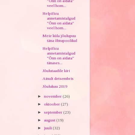
"Õnn on aidata"
veel hom...
Helpificu
annetamistalgud
"Õnn on aidata"
veel hom...
Meie küla jõulupuu
täna õhtupoolikul
Helpificu
annetamistalgud
"Õnn on aidata"
tänases...
Jõulutaadile kiri
Ainult detsembris
Jõulukuu 2019
►
november
(26)
►
oktoober
(27)
►
september
(23)
►
august
(19)
►
juuli
(32)