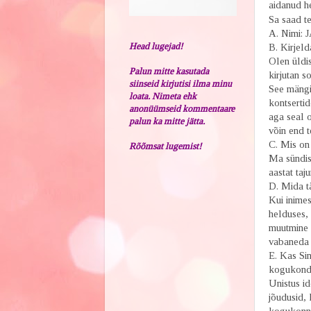
aidanud h
Sa saad t
A. Nimi:
Head lugejad!
B. Kirjeld
Olen üldis
Palun mitte kasutada
kirjutan s
siinseid kirjutisi ilma minu
See mängib
loata. Nimeta ehk
kontsertid
anonüümseid kommentaare
aga seal o
palun ka mitte jätta.
võin end t
C. Mis on
Rõõmsat lugemist!
Ma sündis
aastat taj
D. Mida t
Kui inime
helduses, 
muutmine 
vabaneda 
E. Kas Sin
kogukondl
Unistus id
jõudusid, 