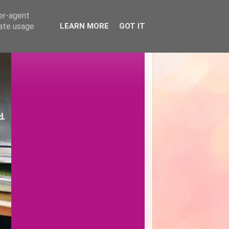
ser-agent
rate usage
LEARN MORE
GOT IT
d.