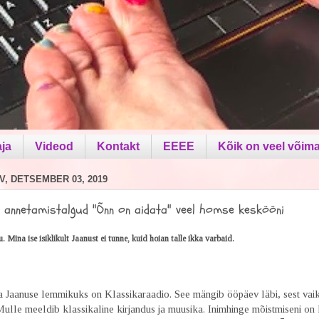
aja
Videod
Kontakt
EEEE
Kõik on veel võima
V, DETSEMBER 03, 2019
u annetamistalgud "Õnn on aidata" veel homse keskööni
 Mina ise isiklikult Jaanust ei tunne, kuid hoian talle ikka varbaid.
Jaanuse lemmikuks on Klassikaraadio. See mängib ööpäev läbi, sest vaiku
Mulle meeldib klassikaline kirjandus ja muusika. Inimhinge mõistmiseni on