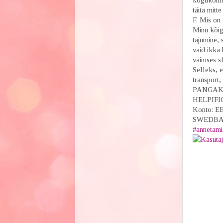
kogukonna
täita mitt
F. Mis on
Minu kõig
tajumine, 
vaid ikka
vaimses sf
Selleks, e
transport
PANGAK
HELPIFIC
Konto: E
SWEDBAN
#
annetami