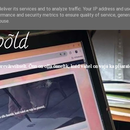
liver its services and to analyze traffic. Your IP address and u
rmance and security metrics to ensure quality of service, gene
buse.
põld
evärviliselt. Õnn on olla õnnelik, kuid vahel on vaja ka pisarai