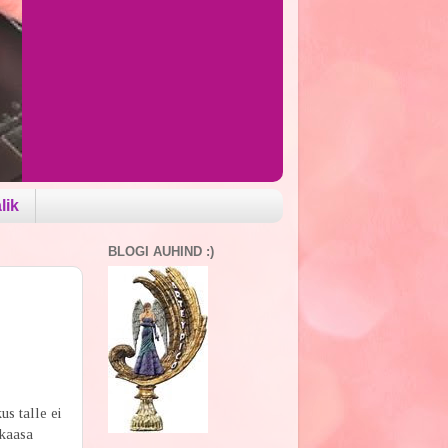
lik
BLOGI AUHIND :)
s talle ei
 kaasa