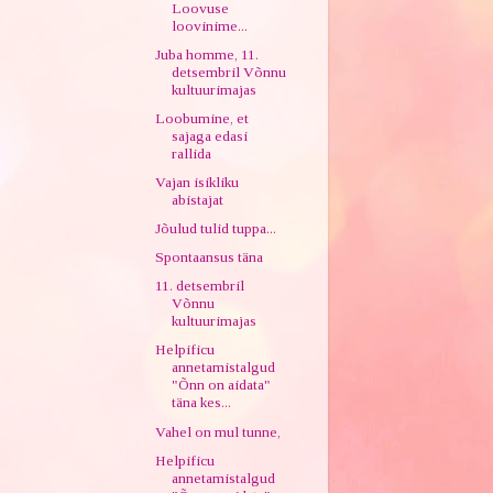
Loovuse
loovinime...
Juba homme, 11.
detsembril Võnnu
kultuurimajas
Loobumine, et
sajaga edasi
rallida
Vajan isikliku
abistajat
Jõulud tulid tuppa...
Spontaansus täna
11. detsembril
Võnnu
kultuurimajas
Helpificu
annetamistalgud
"Õnn on aidata"
täna kes...
Vahel on mul tunne,
Helpificu
annetamistalgud