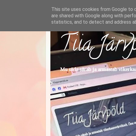
This site uses cookies from Google to de
are shared with Google along with perfo
statistics, and to detect and address a
Tiia Järv
Mu süda särab ja armastab vikerkaar