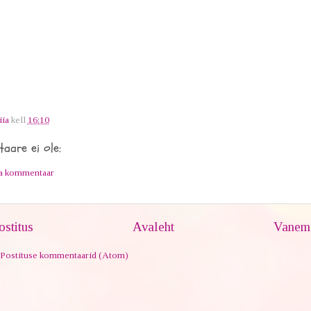
iia
kell
16:10
aare ei ole:
ta kommentaar
stitus
Avaleht
Vanem 
Postituse kommentaarid (Atom)