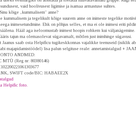
 üheks eesmärgiks on abistada ja toetada haavatavamaid gruppe. Riigi sea
e sundusest, vaid hoolivusest ligimise ja isamaa armastuse suhtes.
 Sinu kõige „kummalisem” anne?
e kummalisem ja tegelikult kõige suurem anne on inimeste tegelike motiiv
seega inimesetundmine. Ehk on põhjus selles, et ma ei ole inimesi eriti pildi
 häälena. Hääl aga iseloomustab inimest hoopis rohkem kui väljanägemine.
ääris tajun ma olemasolevat sügavamalt, mõtlen just inimhinge sügavusi.
t Jaanus saab osta Helpificu tugikeskkonnas vajalikke teenuseid (isiklik abi
, abi majapidamistöödel) lisa palun selgituse reale: annetamistalgud + JA
ONTO ANDMED:
 MTÜ (Reg nr: 80380146)
E102200221061303677
K, SWIFT code/BIC: HABAEE2X
stalgud