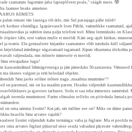
🤓
eade raamatute lugemine juba lapsepõlvest peale," räägib mees.
eha Jaanuse heaks annetuse.
 JAANUS RIIMETS
a palun ennast viie lausega või ütle, mis Sul parasjagu pähe tuleb!
elt koduse elustiiliga. Igapäevaselt loen Piiblit, vaimulikke raamatuid, ajal
otsiaalmeedias ja suhtlen üsna palju telefoni teel. Minu lemmikuks on Klas
 ööpäev läbi, sest vaikus mulle ei meeldi. Käin aeg-ajalt kirikus, muuseu
el ja teatris. Elu geniaalsete kirjanike raamatutes võib tunduda küll väljam
n kirjeldatud inimhinge sügavamaid tagamaid. Kipun vihastuma ülekohtu pea
eravalt väljendada, mis mõnele inimesele ei meeldi.
 Sinu erivajaduse lugu?
in kaasasündinud lühinägevusega ja jäin pimedaks 50.aastasena. Viimased 
un ma üksnes valgust ja eriti heledaid objekte.
ähendab Sinu jaoks selline mõiste nagu „maailma muutmine“?
sed on paremad, siis on ka maailm parem. Headus väljendub kaastundlikku
osavõtlikkuses ja igaveses tarkuses. Seda ei saa teha inimestes sunniviisil
algab iseenda muutmisest. Parim võimalus selleks on pöörduda Jumala po
süütundest.
ul on oma unistus Eestist? Kui jah, siis milline see on? Miks on ühine panu
ikku heaollu Sinu arvates vajalik?
eaalsest Eestist väljendub kahe terminiga: vaba ja õiglane. Ma ei poolda n
kes oma arvates õiglust püüavad sisse seada vabadusi piiravate vahenditeg