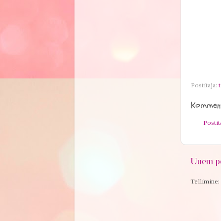
Postitaja:
t
Komment
Posti
Uuem po
Tellimine: