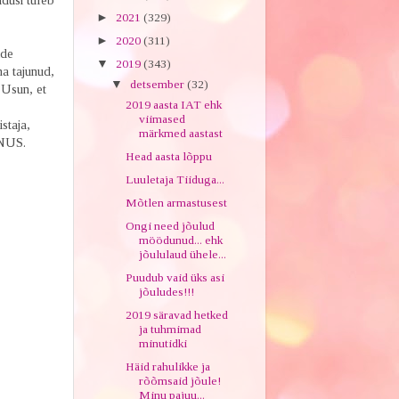
dusi tuleb
►
2021
(329)
►
2020
(311)
ide
▼
2019
(343)
na tajunud,
▼
detsember
(32)
 Usun, et
2019 aasta IAT ehk
viimased
staja,
märkmed aastast
ANUS.
Head aasta lõppu
Luuletaja Tiiduga...
Mõtlen armastusest
Ongi need jõulud
möödunud... ehk
jõululaud ühele...
Puudub vaid üks asi
jõuludes!!!
2019 säravad hetked
ja tuhmimad
minutidki
Häid rahulikke ja
rõõmsaid jõule!
Minu pajuu...