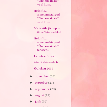
"Õnn on aidata"
veel hom...
Helpificu
annetamistalgud
"Õnn on aidata"
veel hom...
Meie küla jõulupuu
täna õhtupoolikul
Helpificu
annetamistalgud
"Õnn on aidata"
tänases...
Jõulutaadile kiri
Ainult detsembris
Jõulukuu 2019
►
november
(26)
►
oktoober
(27)
►
september
(23)
►
august
(19)
►
juuli
(32)