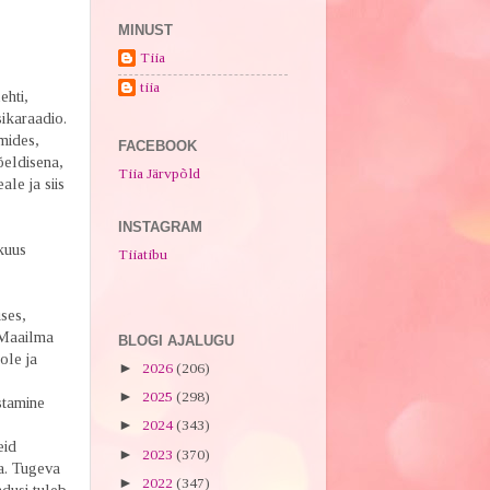
MINUST
Tiia
tiia
ehti,
sikaraadio.
mides,
FACEBOOK
õeldisena,
Tiia Järvpõld
le ja siis
INSTAGRAM
kuus
Tiiatibu
ses,
. Maailma
BLOGI AJALUGU
ole ja
►
2026
(206)
►
2025
(298)
stamine
►
2024
(343)
eid
►
2023
(370)
a. Tugeva
►
2022
(347)