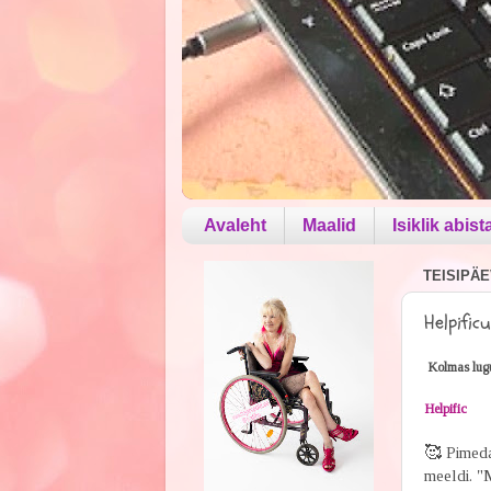
Avaleht
Maalid
Isiklik abist
TEISIPÄE
Helpific
Kolmas lugu.
Helpific
🥰
Pimeda 
meeldi. "