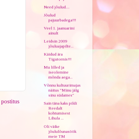
Need jõulud....
Jõulud
pajuurbadega!!!
Veel 1. jaanuarini
ainult
Leidsin 2009
jõuluajapilte...
Käidud ära
Tigutornis!!!
Mu lilled ja
iseolemine
mõnda aega...
Võnnu kultuurimajas
näitus "Minu jälg
sinu südames"
postitus
Sain täna kaks pildi
Reedalt
kohtumisest
Lihula ...
Oli väike
jõululõunasöök
meie TM