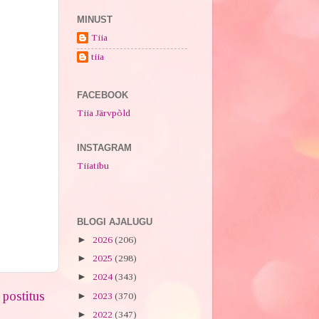
MINUST
Tiia
tiia
FACEBOOK
Tiia Järvpõld
INSTAGRAM
Tiiatibu
BLOGI AJALUGU
►
2026
(206)
►
2025
(298)
►
2024
(343)
postitus
►
2023
(370)
►
2022
(347)