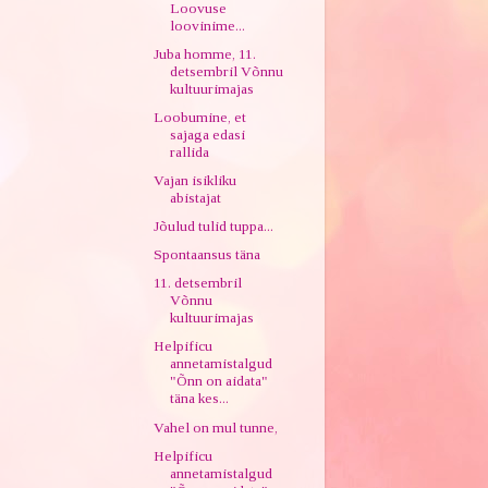
Loovuse
loovinime...
Juba homme, 11.
detsembril Võnnu
kultuurimajas
Loobumine, et
sajaga edasi
rallida
Vajan isikliku
abistajat
Jõulud tulid tuppa...
Spontaansus täna
11. detsembril
Võnnu
kultuurimajas
Helpificu
annetamistalgud
"Õnn on aidata"
täna kes...
Vahel on mul tunne,
Helpificu
annetamistalgud