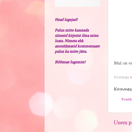
Head lugejad!
Palun mitte kasutada
siinseid kirjutisi ilma minu
loata. Nimeta ehk
anonüümseid kommentaare
palun ka mitte jätta.
Rõõmsat lugemist!
Mul on ve
Postitaja:
t
Komment
Posti
Uuem po