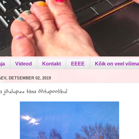
aja
Videod
Kontakt
EEEE
Kõik on veel võima
V, DETSEMBER 02, 2019
la jõulupuu täna õhtupoolikul