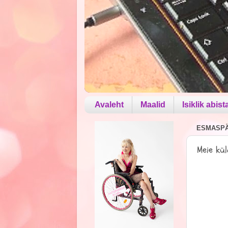
Avaleht
Maalid
Isiklik abist
ESMASPÄE
Meie kü