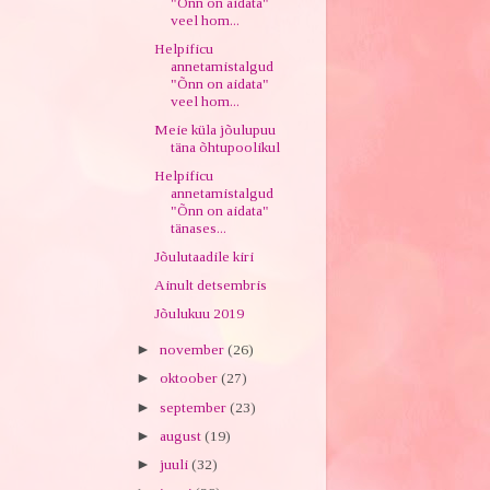
"Õnn on aidata"
veel hom...
Helpificu
annetamistalgud
"Õnn on aidata"
veel hom...
Meie küla jõulupuu
täna õhtupoolikul
Helpificu
annetamistalgud
"Õnn on aidata"
tänases...
Jõulutaadile kiri
Ainult detsembris
Jõulukuu 2019
►
november
(26)
►
oktoober
(27)
►
september
(23)
►
august
(19)
►
juuli
(32)