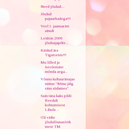
Need jõulud....
Jõulud
pajuurbadega!!!
Veel 1. jaanuarini
ainult
Leidsin 2009
jõuluajapilte...
Käidud ära
Tigutornis!!!
Mu lilled ja
iseolemine
mõnda aega...
Võnnu kultuurimajas
näitus "Minu jälg
sinu südames"
Sain täna kaks pildi
Reedalt
kohtumisest
Lihula ...
Oli väike
jõululõunasöök
meie TM