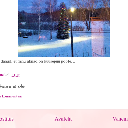
danud, et minu aknad on kuusepuu poole. ..
iia
kell
21:16
aare ei ole:
ta kommentaar
stitus
Avaleht
Vanem 