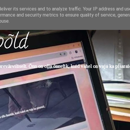
liver its services and to analyze traffic. Your IP address and u
rmance and security metrics to ensure quality of service, gene
buse.
põld
evärviliselt. Õnn on olla õnnelik, kuid vahel on vaja ka pisarai