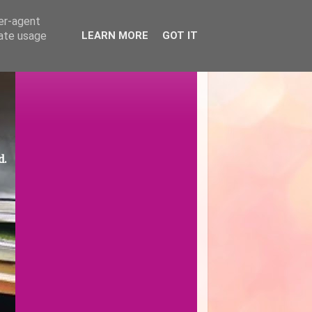
ser-agent
rate usage
LEARN MORE
GOT IT
d.