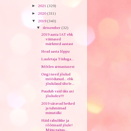
►
2021
(329)
►
2020
(311)
▼
2019
(343)
▼
detsember
(32)
2019 aasta IAT ehk
viimased
märkmed aastast
Head aasta lõppu
Luuletaja Tiiduga...
Mõtlen armastusest
Ongi need jõulud
möödunud... ehk
jõululaud ühele...
Puudub vaid üks asi
jõuludes!!!
2019 säravad hetked
ja tuhmimad
minutidki
Häid rahulikke ja
rõõmsaid jõule!
Minu pajuu...