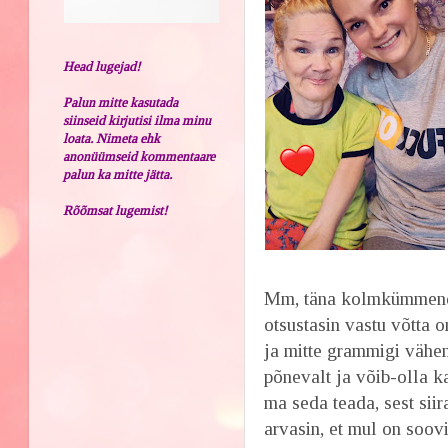
Head lugejad!
Palun mitte kasutada
siinseid kirjutisi ilma minu
loata. Nimeta ehk
anonüümseid kommentaare
palun ka mitte jätta.
Rõõmsat lugemist!
Mm, täna kolmkümmend v
otsustasin vastu võtta o
ja mitte grammigi vähem
põnevalt ja võib-olla k
ma seda teada, sest siir
arvasin, et mul on soovi