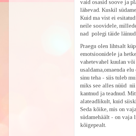
vaid osasid soove ja pl
lähevad. Kuskil südames
Kuid ma vist ei esitatu
neile soovidele, millede
nad polegi täide läinud.
Praegu olen lihtsalt kü
emotsioonidele ja hetke
vahetevahel kuulan või
usaldama,omaenda elu e
sinu teha - siis tuleb m
miks see alles nüüd nii
kantnud ja teadnud. Mit
alateadlikult, kuid siis
Seda kõike, mis on vaja
südamehäält - on vaja l
kõigepealt.