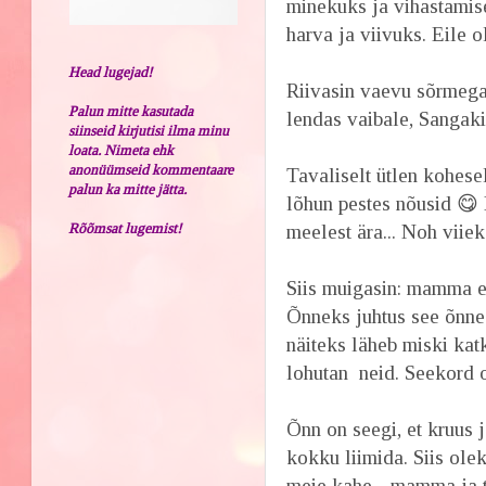
minekuks ja vihastamise
harva ja viivuks. Eile ol
Head lugejad!
Riivasin vaevu sõrmeg
Palun mitte kasutada
lendas vaibale, Sangaki
siinseid kirjutisi ilma minu
loata. Nimeta ehk
anonüümseid kommentaare
Tavaliselt ütlen kohesel
palun ka mitte jätta.
lõhun pestes nõusid 😋
Rõõmsat lugemist!
meelest ära... Noh viie
Siis muigasin: mamma ei
Õnneks juhtus see õnnest
näiteks läheb miski katk
lohutan neid. Seekord o
Õnn on seegi, et kruus 
kokku liimida. Siis olek
meie kahe - mamma ja ti