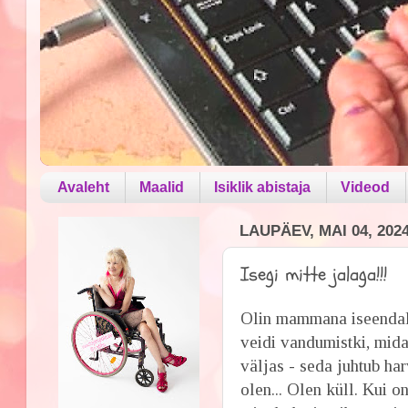
Avaleht
Maalid
Isiklik abistaja
Videod
LAUPÄEV, MAI 04, 202
Isegi mitte jalaga!!!
Olin mammana iseendale 
veidi vandumistki, mida 
väljas - seda juhtub ha
olen... Olen küll. Kui o