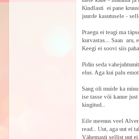
Kindlasti ei pane kruu
juurde kasutusele - sel
Praegu ei teagi ma täpse
kurvastas.... Saan aru,
Keegi ei soovi siis pah
Pidin seda vahejuhtumit 
elus. Aga kui palu emot
Sang oli muide ka minu
ise tasse või kanne just
kingitud...
Eile meenus veel Alveri
read... Uut, aga uut ei 
Vähemasti sellist uut e