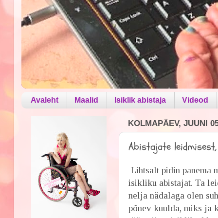
Avaleht
Maalid
Isiklik abistaja
Videod
KOLMAPÄEV, JUUNI 05
Abistajate leidmisest,
Lihtsalt pidin panema m
isikliku abistajat. Ta 
nelja nädalaga olen su
põnev kuulda, miks ja k