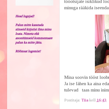
tööotsijate isiklikud lo
minuga rääkida iseenda 
Head lugejad!
Palun mitte kasutada
siinseid kirjutisi ilma minu
loata. Nimeta ehk
anonüümseid kommentaare
palun ka mitte jätta.
Rõõmsat lugemist!
Mina soovin tööst loobu
Ja ise lähen ka aina edas
tulevad taas minu inim
Postitaja:
Tiia
kell
16:43