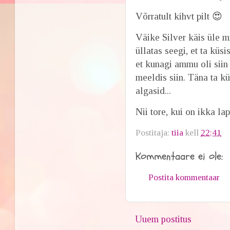
Võrratult kihvt pilt 😍
Väike Silver käis üle 
üllatas seegi, et ta küs
et kunagi ammu oli siin
meeldis siin. Täna ta k
algasid...
Nii tore, kui on ikka l
Postitaja:
tiia
kell
22:41
Kommentaare ei ole:
Postita kommentaar
Uuem postitus