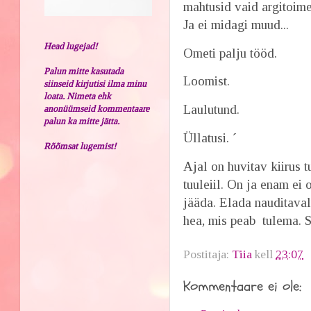
mahtusid vaid argitoim
Ja ei midagi muud...
Head lugejad!
Ometi palju tööd.
Palun mitte kasutada
Loomist.
siinseid kirjutisi ilma minu
loata. Nimeta ehk
Laulutund.
anonüümseid kommentaare
palun ka mitte jätta.
Üllatusi. ´
Rõõmsat lugemist!
Ajal on huvitav kiirus 
tuuleiil. On ja enam ei
jääda. Elada nauditaval
hea, mis peab tulema. S
Postitaja:
Tiia
kell
23:07
Kommentaare ei ole: