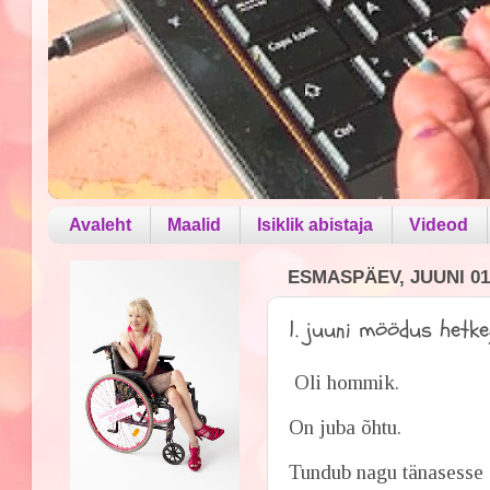
Avaleht
Maalid
Isiklik abistaja
Videod
ESMASPÄEV, JUUNI 01
1. juuni möödus hetkeg
Oli hommik.
On juba õhtu.
Tundub nagu tänasesse