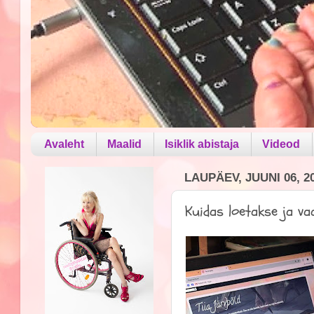
Avaleht
Maalid
Isiklik abistaja
Videod
LAUPÄEV, JUUNI 06, 2
Kuidas loetakse ja v