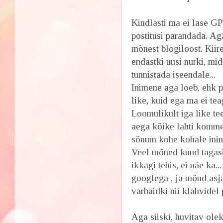
Kindlasti ma ei lase GP
postitusi parandada. A
mõnest blogiloost. Kiir
endastki uusi nurki, mid
tunnistada iseendale...
Inimene aga loeb, ehk pa
like, kuid ega ma ei tea
Loomulikult iga like te
aega kõike lahti komment
sõnum kohe kohale inime
Veel mõned kuud tagasi 
ikkagi tehis, ei näe ka.
googlega , ja mõnd asj
varbaidki nii klahvidel
Aga siiski, huvitav ole