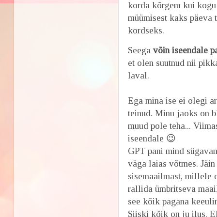
korda kõrgem kui kogu 
müümisest kaks päeva t
kordseks.
Seega
võin iseendale p
et olen suutnud nii pik
laval.
Ega mina ise ei olegi a
teinud. Minu jaoks on b
muud pole teha... Viima
iseendale 😉
GPT pani mind sügavama
väga laias võtmes. Jäin 
sisemaailmast, millele 
rallida ümbritseva maai
see kõik pagana keeulin
Siiski kõik on ju ilus. 