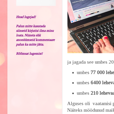
Head lugejad!
Palun mitte kasutada
siinseid kirjutisi ilma minu
loata. Nimeta ehk
anonüümseid kommentaare
palun ka mitte jätta.
Rõõmsat lugemist!
ja jagada see umbes 20,
umbes
77 000 lehe
umbes
6400 leheva
umbes
210 lehevaa
Alguses oli vaatamisi 
Näiteks möödunud mai