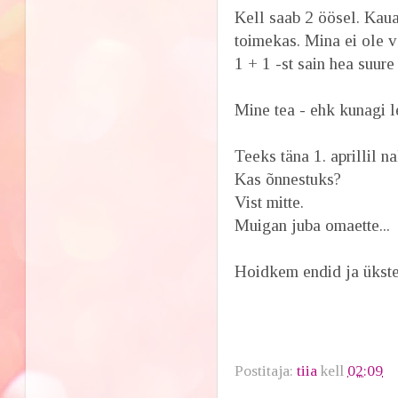
Kell saab 2 öösel. Kaua
toimekas. Mina ei ole v
1 + 1 -st sain hea suure
Mine tea - ehk kunagi l
Teeks täna 1. aprillil na
Kas õnnestuks?
Vist mitte.
Muigan juba omaette...
Hoidkem endid ja ükste
Postitaja:
tiia
kell
02:09