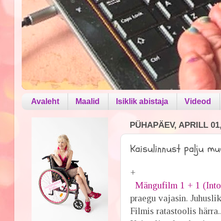
Avaleht
Maalid
Isiklik abistaja
Videod
PÜHAPÄEV, APRILL 01,
Kaisulinnust palju muu
+
Mängufilm 1 + 1 (Into
praegu vajasin. Juhuslik
Filmis ratastoolis härra