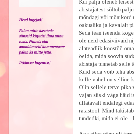
Kui palju oleneb teisest
abistajatest sõltub palj
mõndagi või mõnikord ü
Head lugejad!
oskusliku ja kavalalt pii
Palun mitte kasutada
Seda tean iseenda kogem
siinseid kirjutisi ilma minu
ole neid edasiviivaid ni
loata. Nimeta ehk
anonüümseid kommentaare
alateadlik koostöö oma
palun ka mitte jätta.
öelda, mida soovin süda
Rõõmsat lugemist!
abistaja tunnetab selle
Kuid seda võib teha abs
kelle vahel on selline 
Olin sellele terve pik
vajan siiski väga häid i
üllatavalt endalegi eda
ratastool. Mind takista
tundedki, mida ei ole -
Aga eilne päev oli tore.