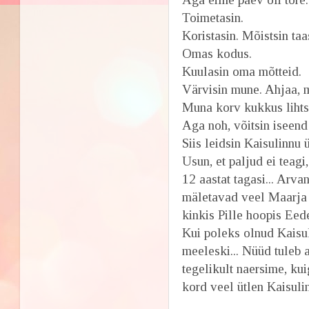
Toimetasin.
Koristasin. Mõistsin ta
Omas kodus.
Kuulasin oma mõtteid.
Värvisin mune. Ahjaa, m
Muna korv kukkus lihtsa
Aga noh, võitsin iseend
Siis leidsin Kaisulinnu
Usun, et paljud ei teagi
12 aastat tagasi... Arva
mäletavad veel Maarja ja
kinkis Pille hoopis Eede
Kui poleks olnud Kaisul
meeleski... Nüüd tuleb 
tegelikult naersime, ku
kord veel ütlen Kaisulin