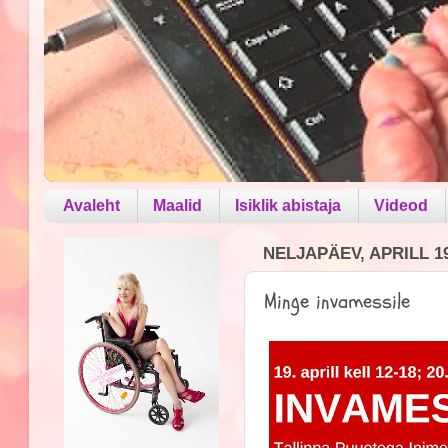
Avaleht
Maalid
Isiklik abistaja
Videod
NELJAPÄEV, APRILL 19
Minge invamessile