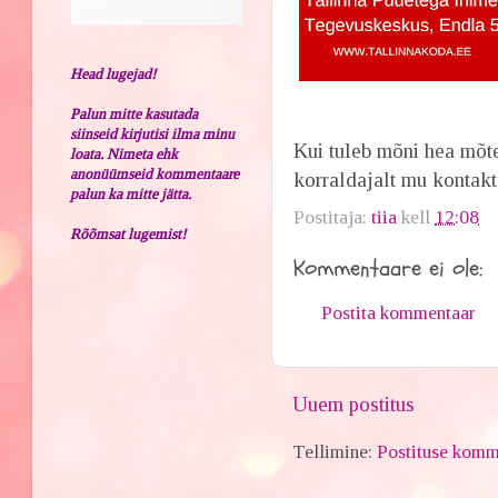
Head lugejad!
Palun mitte kasutada
siinseid kirjutisi ilma minu
Kui tuleb mõni hea mõte
loata. Nimeta ehk
anonüümseid kommentaare
korraldajalt mu kontakt
palun ka mitte jätta.
Postitaja:
tiia
kell
12:08
Rõõmsat lugemist!
Kommentaare ei ole:
Postita kommentaar
Uuem postitus
Tellimine:
Postituse komm