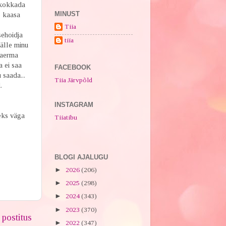
 kokkada
MINUST
e kaasa
Tiia
sehoidja
tiia
jälle minu
Naerma
a ei saa
FACEBOOK
 saada...
Tiia Järvpõld
.
INSTAGRAM
eks väga
Tiiatibu
BLOGI AJALUGU
►
2026
(206)
►
2025
(298)
►
2024
(343)
►
2023
(370)
postitus
►
2022
(347)