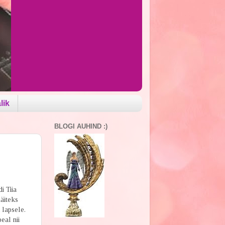
lik
BLOGI AUHIND :)
i Tiia
äiteks
 lapsele.
eal nii