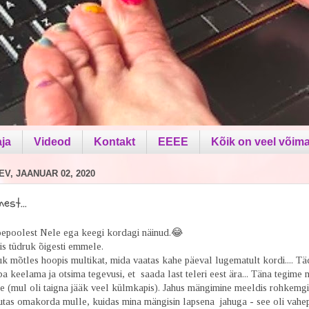
aja
Videod
Kontakt
EEEE
Kõik on veel võima
V, JAANUAR 02, 2020
est...
 tõepoolest Nele ega keegi kordagi näinud.😂
is tüdruk õigesti emmele.
k mõtles hoopis multikat, mida vaatas kahe päeval lugematult kordi.... Täd
a keelama ja otsima tegevusi, et saada last teleri eest ära... Täna tegime n
e (mul oli taigna jääk veel külmkapis). Jahus mängimine meeldis rohkemgi
tas omakorda mulle, kuidas mina mängisin lapsena jahuga - see oli vahep