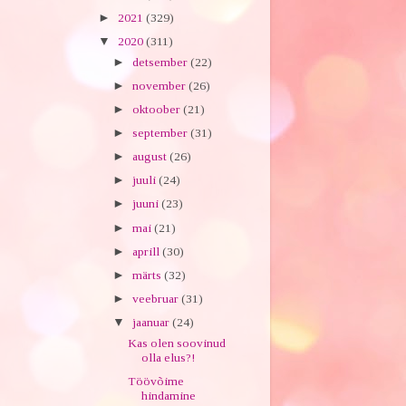
►
2021
(329)
▼
2020
(311)
►
detsember
(22)
►
november
(26)
►
oktoober
(21)
►
september
(31)
►
august
(26)
►
juuli
(24)
►
juuni
(23)
►
mai
(21)
►
aprill
(30)
►
märts
(32)
►
veebruar
(31)
▼
jaanuar
(24)
Kas olen soovinud
olla elus?!
Töövõime
hindamine