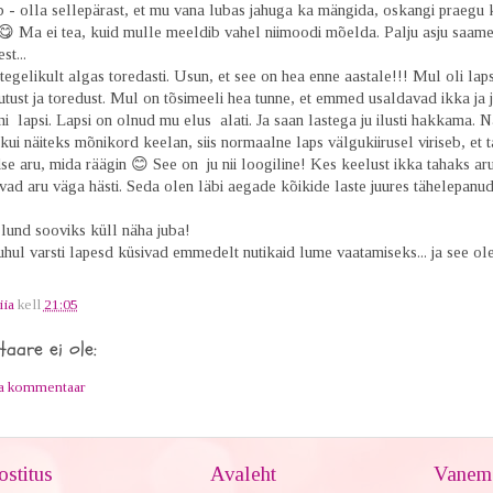
ib - olla sellepärast, et mu vana lubas jahuga ka mängida, oskangi praegu
😋 Ma ei tea, kuid mulle meeldib vahel niimoodi mõelda. Palju asju saam
st...
tegelikult algas toredasti. Usun, et see on hea enne aastale!!! Mul oli lap
utust ja toredust. Mul on tõsimeeli hea tunne, et emmed usaldavad ikka ja 
 lapsi. Lapsi on olnud mu elus alati. Ja saan lastega ju ilusti hakkama. 
 kui näiteks mõnikord keelan, siis normaalne laps välgukiirusel viriseb, et t
se aru, mida räägin 😊 See on ju nii loogiline! Kes keelust ikka tahaks aru
ad aru väga hästi. Seda olen läbi aegade kõikide laste juures tähelepanud
 lund sooviks küll näha juba!
uhul varsti lapesd küsivad emmedelt nutikaid lume vaatamiseks... ja see ol
iia
kell
21:05
aare ei ole:
ta kommentaar
stitus
Avaleht
Vanem 