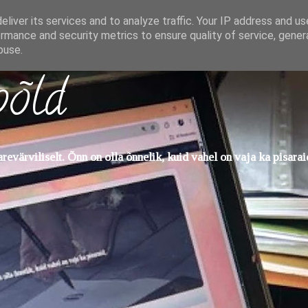
liver its services and to analyze traffic. Your IP address and u
rmance and security metrics to ensure quality of service, gene
buse.
põld
evärviliselt. Õnn on olla õnnelik, kuid vahel on vaja ka pisarai