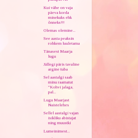
Kui vähe on vaja
päeva korda
minekuks ehk
õnneks!!!
Olemas olemine...
See aasta peaksin
rohkem luuletama
Tänasest Maarja
lugu
Jällegi päris tavaline
argine tuba
Sel aastalgi saab
minu raamatut
"Kohvi jalaga,
pal...
Lugu Maarjast
Naistelehes
Sellel aastalgi vajan
isikliku abistajat
ning muustki
Lumeinimest...