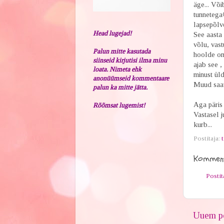
äge... Võ
tunnetega
lapsepõlve
Head lugejad!
See aasta 
võlu, vast
Palun mitte kasutada
hoolde omi
siinseid kirjutisi ilma minu
ajab see ,
loata. Nimeta ehk
minust üld
anonüümseid kommentaare
Muud saav
palun ka mitte jätta.
Aga päris
Rõõmsat lugemist!
Vastasel j
kurb...
Postitaja:
t
Komment
Posti
Uuem po