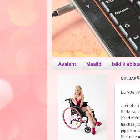
Avaleht
Maalid
Isiklik abist
NELJAPÄE
Lumeinim
... ei ole
Seda rääk
Kuid tüdru
hakkas jub
piparkook
See meenu