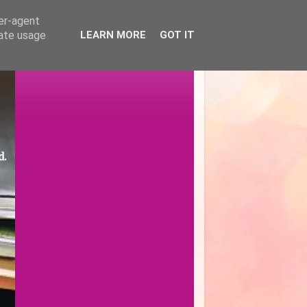
ser-agent
rate usage
LEARN MORE
GOT IT
d.