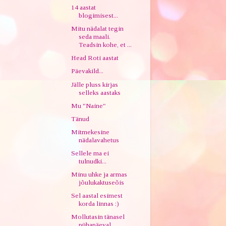
14 aastat
blogimisest...
Mitu nädalat tegin
seda maali.
Teadsin kohe, et ...
Head Roti aastat
Päevakild...
Jälle pluss kirjas
selleks aastaks
Mu "Naine"
Tänud
Mitmekesine
nädalavahetus
Sellele ma ei
tulnudki...
Minu uhke ja armas
jõulukaktuseõis
Sel aastal esimest
korda linnas :)
Mollutasin tänasel
pühapäeval