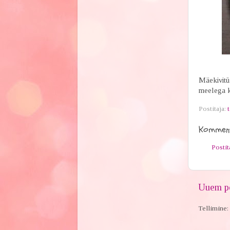
Mäekivitü
meelega ki
Postitaja:
t
Komment
Posti
Uuem po
Tellimine: