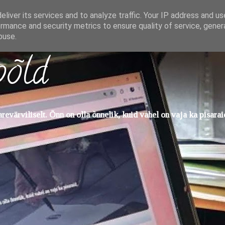
liver its services and to analyze traffic. Your IP address and u
rmance and security metrics to ensure quality of service, gene
buse.
põld
evärviliselt. Õnn on olla õnnelik, kuid vahel on vaja ka pisarai