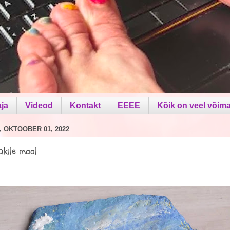
aja
Videod
Kontakt
EEEE
Kõik on veel võima
 OKTOOBER 01, 2022
ükile maal