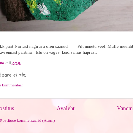
kk pärit Norrast nagu aru olen saanud...
Pilt nimetu veel. Mulle meeldib.
vi ennast paistma.. Elu on vägev, kuid samas hapras...
iia
kell
22:36
aare ei ole:
ta kommentaar
stitus
Avaleht
Vanem 
Postituse kommentaarid (Atom)