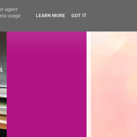
ser-agent
rate usage
LEARN MORE
GOT IT
d.