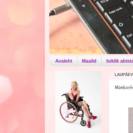
Avaleht
Maalid
Isiklik abist
LAUPÄEV,
Mäekivit