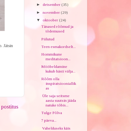
►
detsember
(35)
►
november
(29)
▼
oktoober
(24)
Tänased rõõmud ja
tõdemused
Piilutud
 Jätsin
Teen esmakordselt...
Hommikune
meditatsioon...
Mööbeldamine
kukub hästi välja...
Rõõm olla
inspiratsiooniallik
as
Üle saja seitsme
aasta suutsin jääda
natuke tõbis...
postitus
Tulge Põlva
7 päeva...
Vahelduseks käis