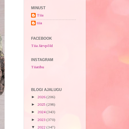
MINUST
Tiia
tiia
FACEBOOK
Tiia Järvpõld
INSTAGRAM
Tiiatibu
BLOGI AJALUGU
►
2026
(206)
►
2025
(298)
►
2024
(343)
►
2023
(370)
▼
2022
(347)