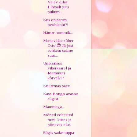
Valev külas.
Lihtsalt jutu
puhum...
Kus on parim
peidukoht?!
Hämar hommik...
Minu väike sõber
Otto 😍 Järjest
rohkem saame
suur...
Unikaalsus
vikerkaarel ja
Mammuti
kõrval???
Kui armas päev
Kass Bongo avastas
sügist
Mammaga...
Mõned eelteated
minu kiires ja
põnevas elus
Sügis sadas tuppa