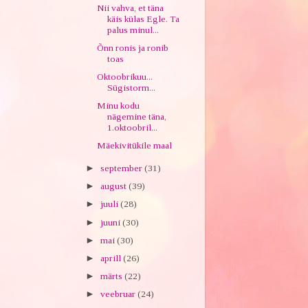
Nii vahva, et täna
käis külas Egle. Ta
palus minul...
Õnn ronis ja ronib
toas
Oktoobrikuu...
Sügistorm...
Minu kodu
nägemine täna,
1.oktoobril...
Mäekivitükile maal
►
september
(31)
►
august
(39)
►
juuli
(28)
►
juuni
(30)
►
mai
(30)
►
aprill
(26)
►
märts
(22)
►
veebruar
(24)