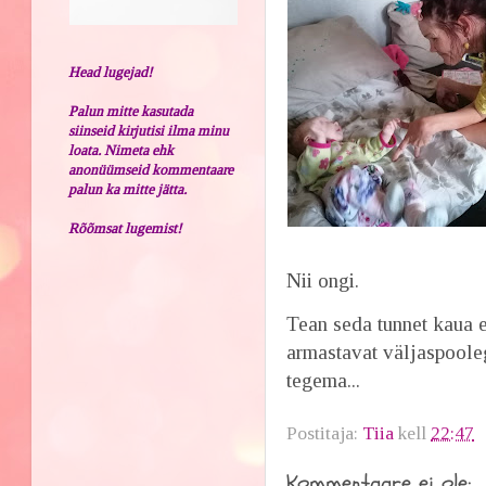
Head lugejad!
Palun mitte kasutada
siinseid kirjutisi ilma minu
loata. Nimeta ehk
anonüümseid kommentaare
palun ka mitte jätta.
Rõõmsat lugemist!
Nii ongi.
Tean seda tunnet kaua 
armastavat väljaspoole
tegema...
Postitaja:
Tiia
kell
22:47
Kommentaare ei ole: