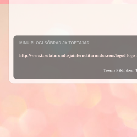
MINU BLOGI SÕBRAD JA TOETAJAD
http://www.tasutaturundusjainternetiturundus.com/logod-log
Teema Pildi aken. 