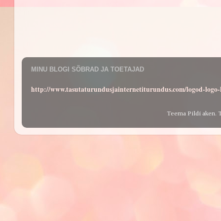
MINU BLOGI SÕBRAD JA TOETAJAD
http://www.tasutaturundusjainternetiturundus.com/logod-log
Teema Pildi aken. 