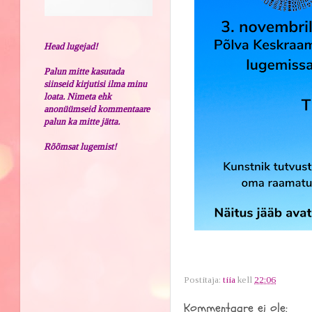
Head lugejad!
Palun mitte kasutada
siinseid kirjutisi ilma minu
loata. Nimeta ehk
anonüümseid kommentaare
palun ka mitte jätta.
Rõõmsat lugemist!
Postitaja:
tiia
kell
22:06
Kommentaare ei ole: