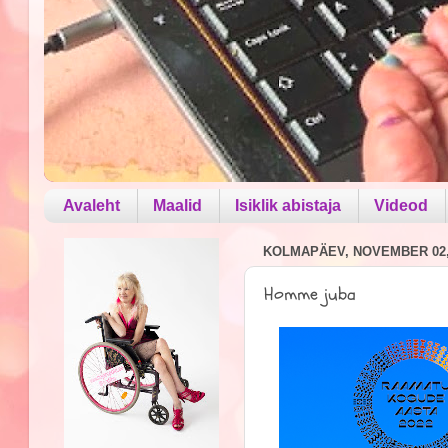
Avaleht
Maalid
Isiklik abistaja
Videod
KOLMAPÄEV, NOVEMBER 02,
Homme juba