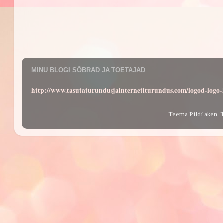
MINU BLOGI SÕBRAD JA TOETAJAD
http://www.tasutaturundusjainternetiturundus.com/logod-log
Teema Pildi aken. 