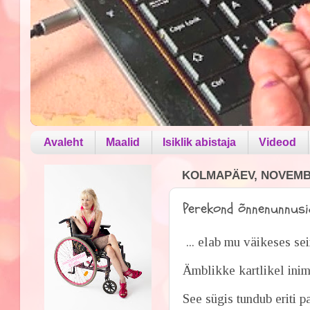
Avaleht
Maalid
Isiklik abistaja
Videod
KOLMAPÄEV, NOVEMBE
Perekond õnnenunnusid.
... elab mu väikeses sei
Ämblikke kartlikel inim
See sügis tundub eriti p