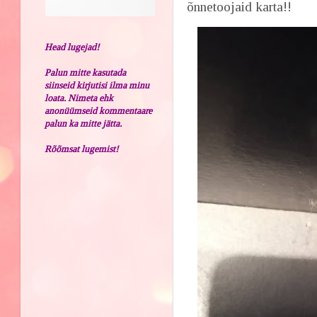
õnnetoojaid karta!!
Head lugejad!
Palun mitte kasutada
siinseid kirjutisi ilma minu
loata. Nimeta ehk
anonüümseid kommentaare
palun ka mitte jätta.
Rõõmsat lugemist!