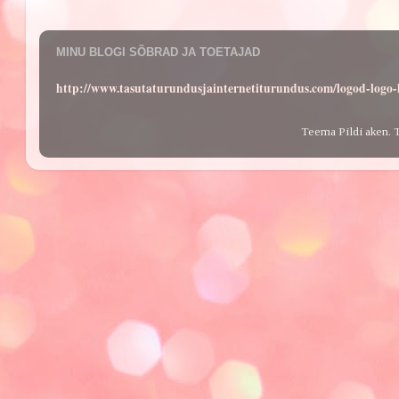
MINU BLOGI SÕBRAD JA TOETAJAD
http://www.tasutaturundusjainternetiturundus.com/logod-log
Teema Pildi aken. 