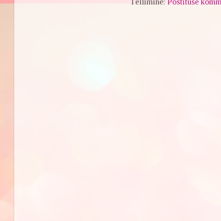
Tellimine:
Postituse komm