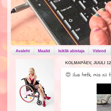
Avaleht
Maalid
Isiklik abistaja
Videod
KOLMAPÄEV, JUULI 12
😍 ilus hetk, mis nii t