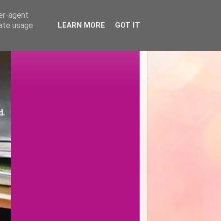
ser-agent
rate usage
LEARN MORE
GOT IT
d.