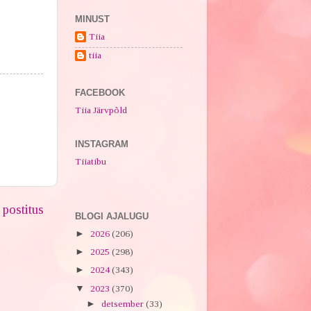
MINUST
Tiia
tiia
FACEBOOK
Tiia Järvpõld
INSTAGRAM
Tiiatibu
postitus
BLOGI AJALUGU
►
2026
(206)
►
2025
(298)
►
2024
(343)
▼
2023
(370)
►
detsember
(33)