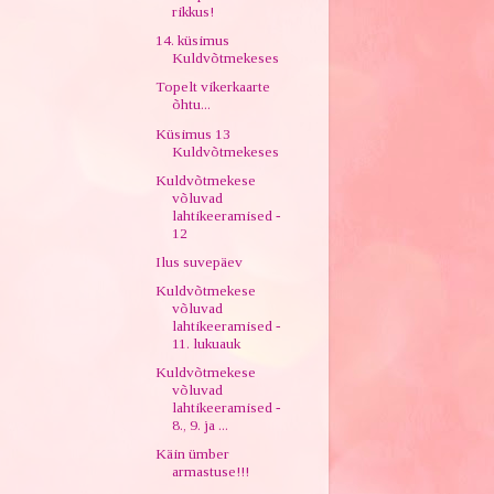
rikkus!
14. küsimus
Kuldvõtmekeses
Topelt vikerkaarte
õhtu...
Küsimus 13
Kuldvõtmekeses
Kuldvõtmekese
võluvad
lahtikeeramised -
12
Ilus suvepäev
Kuldvõtmekese
võluvad
lahtikeeramised -
11. lukuauk
Kuldvõtmekese
võluvad
lahtikeeramised -
8., 9. ja ...
Käin ümber
armastuse!!!