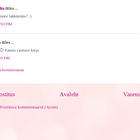
ika
ütles ...
ünte lakkimine? :)
:50 PM
a
ütles ...
🙃 Panen vastuse kirja
10 PM
ta kommentaar
stitus
Avaleht
Vanem 
Postituse kommentaarid (Atom)