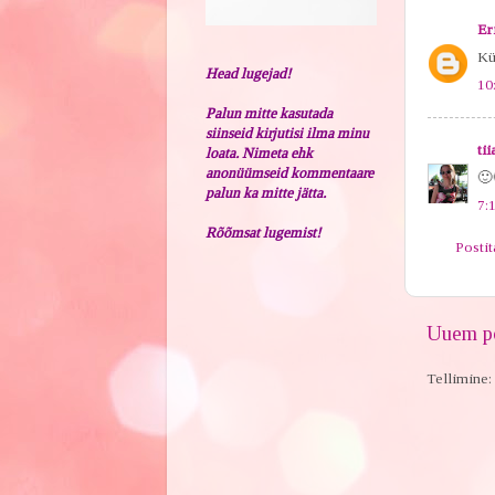
Er
Kü
Head lugejad!
10
Palun mitte kasutada
siinseid kirjutisi ilma minu
tii
loata. Nimeta ehk
anonüümseid kommentaare
🙂
palun ka mitte jätta.
7:
Rõõmsat lugemist!
Posti
Uuem po
Tellimine: