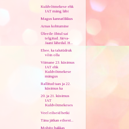
Kuldvõtmekese ehk
IAT mäng läbi
Magus kannatlikkus
Arnas kohtumine
Üleeile õhtul sai
telgitud. Järva-
Jaani lähedal. H...
Ehee, ka talutüdruk
võin olla
Viimane 23. küsimus
IAT ehk
Kuldvõtmekese
mängus
Rallitud taas ja 22.
küsimus ka
20. ja 21. küsimus
IAT
Kuldvõtmekeses
Veel eilseid hetki
Täna jätkan eilsest...
Mohito hakkas