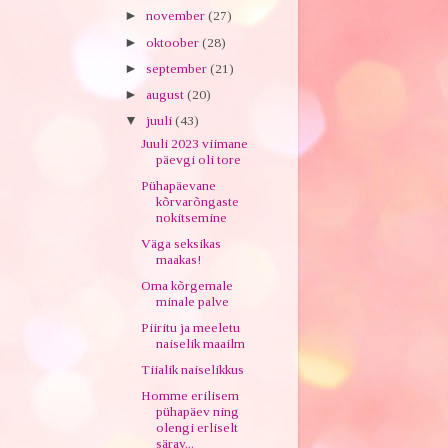
►
november
(27)
►
oktoober
(28)
►
september
(21)
►
august
(20)
▼
juuli
(43)
Juuli 2023 viimane
päevgi oli tore
Pühapäevane
kõrvarõngaste
nokitsemine
Väga seksikas
maakas!
Oma kõrgemale
minale palve
Piiritu ja meeletu
naiselik maailm
Tiialik naiselikkus
Homme erilisem
pühapäev ning
olengi erliselt
särav...