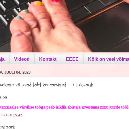
aja
Videod
Kontakt
EEEE
Kõik on veel võima
, JUULI 04, 2023
mekese võluvad lahtikeeramised - 7 lukuauk
s on
tentsiaalse värvilise tööga peab isiklik abistaja arvestama minu juurde tööl
Tiia
kell
15:42
ntaari: