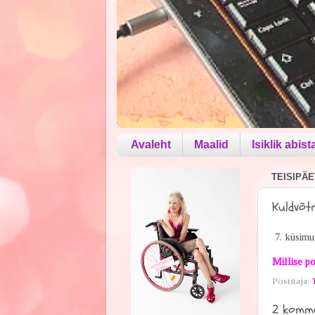
Avaleht
Maalid
Isiklik abist
TEISIPÄEV
Kuldvõt
7. küsimu
Millise po
Postitaja:
2 komme