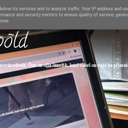
liver its services and to analyze traffic. Your IP address and u
rmance and security metrics to ensure quality of service, gene
buse.
põld
evärviliselt. Õnn on olla õnnelik, kuid vahel on vaja ka pisarai