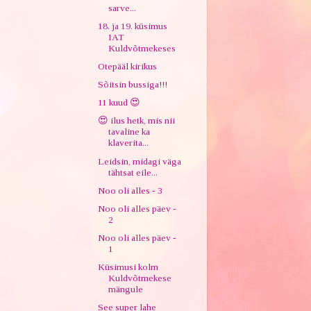
sarve...
18. ja 19. küsimus
IAT
Kuldvõtmekeses
Otepääl kirikus
Sõitsin bussiga!!!
11 kuud 😍
😍 ilus hetk, mis nii
tavaline ka
klaverita...
Leidsin, midagi väga
tähtsat eile...
Noo oli alles - 3
Noo oli alles päev -
2
Noo oli alles päev -
1
Küsimusi kolm
Kuldvõtmekese
mängule
See super lahe